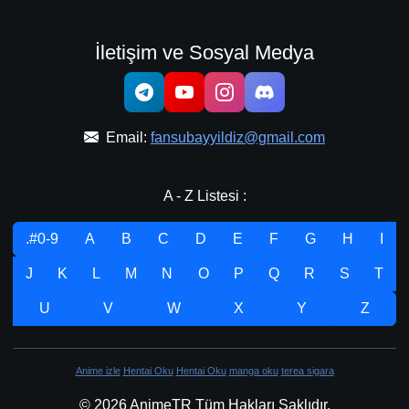
İletişim ve Sosyal Medya
Email:
fansubayyildiz@gmail.com
A - Z Listesi :
.#0-9
A
B
C
D
E
F
G
H
I
J
K
L
M
N
O
P
Q
R
S
T
U
V
W
X
Y
Z
Anime izle
Hentai Oku
Hentai Oku
manga oku
terea sigara
© 2026 AnimeTR Tüm Hakları Saklıdır.