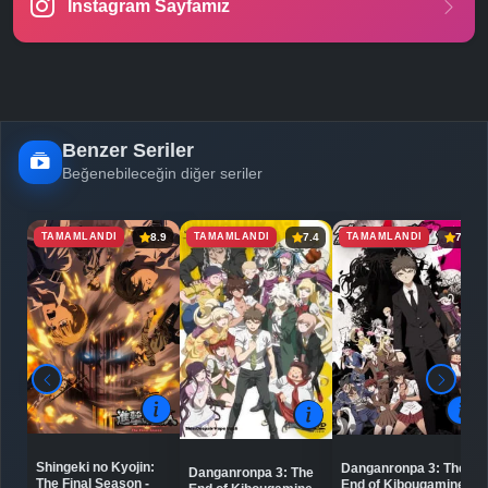
Instagram Sayfamız
Benzer Seriler
Beğenebileceğin diğer seriler
TAMAMLANDI
TAMAMLANDI
TAMAMLANDI
8.9
7.4
7.4
Shingeki no Kyojin:
Danganronpa 3: The
Danganronpa 3: The
The Final Season -
End of Kibougamine