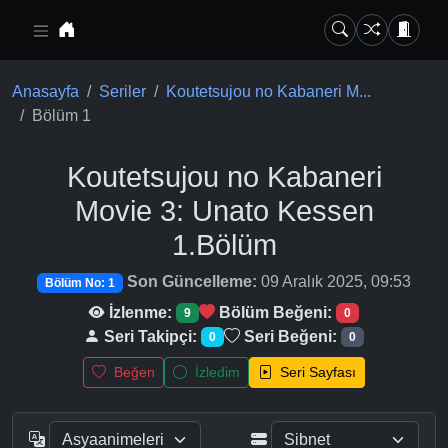
Ana içeriğe geç
Anasayfa
Seriler
Koutetsujou no Kabaneri M...
Bölüm 1
Koutetsujou no Kabaneri
Movie 3: Unato Kessen
1.Bölüm
Son Güncelleme:
09 Aralık 2025, 09:53
Bölüm No: 1
İzlenme:
Bölüm Beğeni:
9
0
Seri Takipçi:
Seri Beğeni:
0
0
Beğen
İzledim
Seri Sayfası