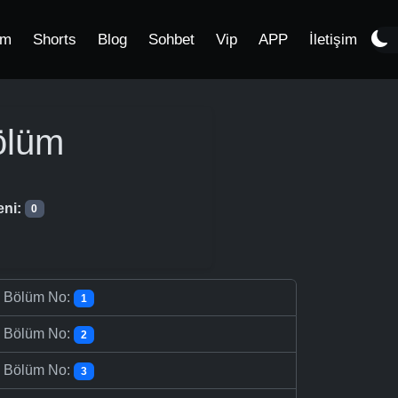
im
Shorts
Blog
Sohbet
Vip
APP
İletişim
ölüm
eni:
0
-
Bölüm No:
1
-
Bölüm No:
2
-
Bölüm No:
3