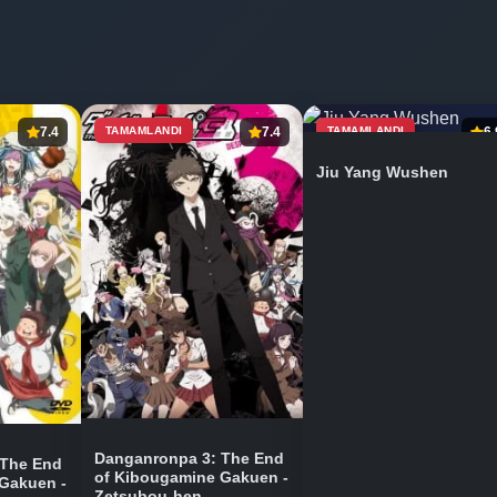
7.4
TAMAMLANDI
7.4
TAMAMLANDI
6.
Jiu Yang Wushen
Danganronpa 3: The End
 The End
of Kibougamine Gakuen -
Gakuen -
Zetsubou-hen