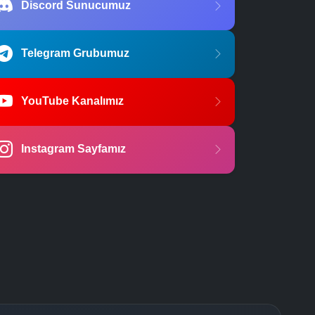
Discord Sunucumuz
Telegram Grubumuz
YouTube Kanalımız
Instagram Sayfamız