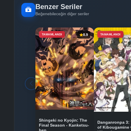
Benzer Seriler
Beğenebileceğin diğer seriler
TAMAMLANDI
8.9
TAMAMLANDI
Shingeki no Kyojin: The
Danganronpa 3:
Final Season - Kanketsu-
of Kibougamine 
hen