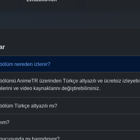
ar
bölüm nereden izlenir?
ölümü AnimeTR üzerinden Türkçe altyazılı ve ücretsiz izleyebili
plerini ve video kaynaklarını değiştirebilirsiniz.
bölüm Türkçe altyazılı mı?
ıyım?
nucusunda mı barındırıyor?