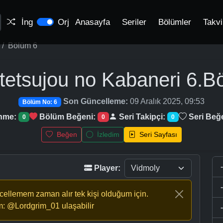
İng
Orj
Anasayfa
Seriler
Bölümler
Takv
Bölüm 6
tetsujou no Kabaneri
6.B
Son Güncelleme:
09 Aralık 2025, 09:53
Bölüm No: 6
enme:
Bölüm Beğeni:
Seri Takipçi:
Seri Beğ
0
0
0
Beğen
İzledim
Seri Sayfası
Player:
ncellemem zaman alır tek kişi olduğum için.
m: @Lordgrim_01 ulaşabilir