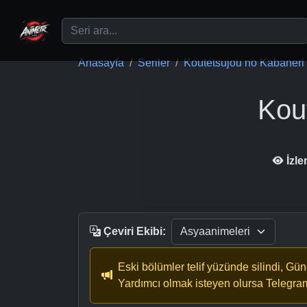
Ana içeriğe geç
Anasayfa
Seriler
Koutetsujou no Kabaneri
Kou
İzl
Çeviri Ekibi:
Eski bölümler telif yüzünde silindi, Gü
Yardımcı olmak isteyen olursa Telegra