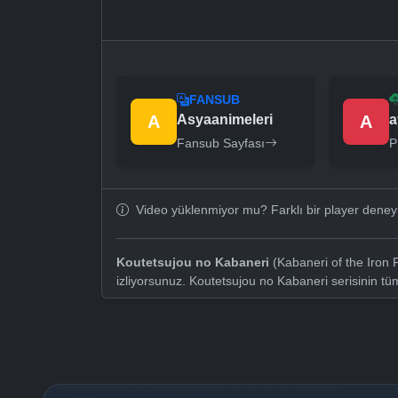
FANSUB
A
Asyaanimeleri
A
a
Fansub Sayfası
P
Video yüklenmiyor mu? Farklı bir player dene
Koutetsujou no Kabaneri
(Kabaneri of the Iron 
izliyorsunuz. Koutetsujou no Kabaneri serisinin t