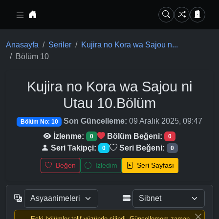
Ana içeriğe geç
Anasayfa
Seriler
Kujira no Kora wa Sajou n...
Bölüm 10
Kujira no Kora wa Sajou ni
Utau
10.Bölüm
Son Güncelleme:
09 Aralık 2025, 09:47
Bölüm No: 10
İzlenme:
Bölüm Beğeni:
0
0
Seri Takipçi:
Seri Beğeni:
0
0
Beğen
İzledim
Seri Sayfası
Eski bölümler telif yüzünde silindi, Güncellemem zaman