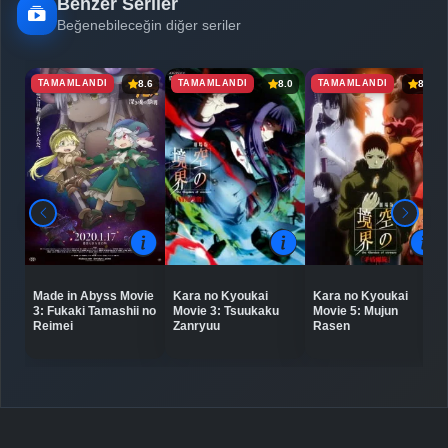
Benzer Seriler
Beğenebileceğin diğer seriler
TAMAMLANDI
TAMAMLANDI
TAMAMLANDI
8.6
8.0
8.5
Made in Abyss Movie
Kara no Kyoukai
Kara no Kyoukai
3: Fukaki Tamashii no
Movie 3: Tsuukaku
Movie 5: Mujun
Reimei
Zanryuu
Rasen