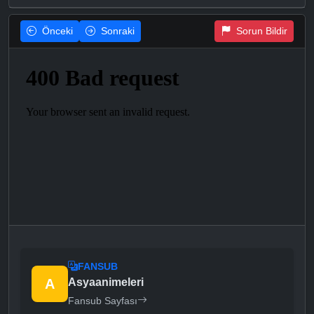
Önceki
Sonraki
Sorun Bildir
FANSUB
A
Asyaanimeleri
Fansub Sayfası