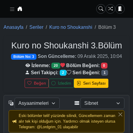
Ana içeriğe geç
Anasayfa
Seriler
Kuro no Shoukanshi
Bölüm 3
Kuro no Shoukanshi
3.Bölüm
Son Güncelleme:
09 Aralık 2025, 10:04
Bölüm No: 3
İzlenme:
Bölüm Beğeni:
20
0
Seri Takipçi:
Seri Beğeni:
2
1
Beğen
İzledim
Seri Sayfası
Eski bölümler telif yüzünde silindi, Güncellemem zaman
alır tek kişi olduğum için. Yardımcı olmak isteyen olursa
Telegram: @Lordgrim_01 ulaşabilir