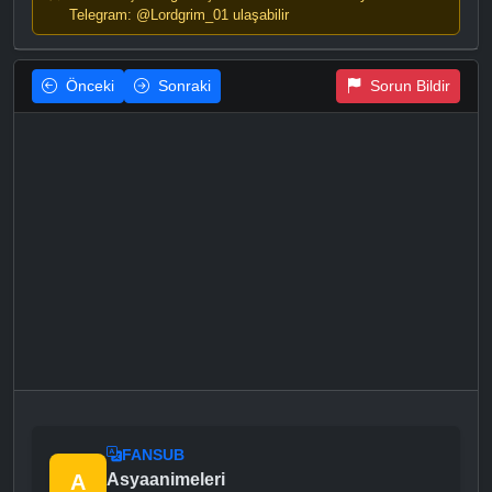
Telegram: @Lordgrim_01 ulaşabilir
Önceki
Sonraki
Sorun Bildir
FANSUB
A
Asyaanimeleri