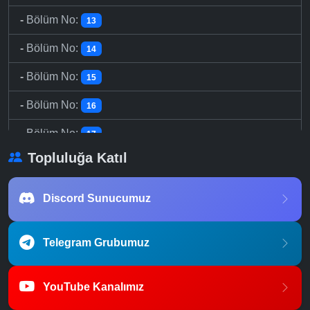
-
Bölüm No:
13
-
Bölüm No:
14
-
Bölüm No:
15
-
Bölüm No:
16
-
Bölüm No:
17
Topluluğa Katıl
-
Bölüm No:
18
-
Bölüm No:
19
Discord Sunucumuz
-
Bölüm No:
20
Telegram Grubumuz
-
Bölüm No:
21
-
Bölüm No:
22
YouTube Kanalımız
-
Bölüm No:
23