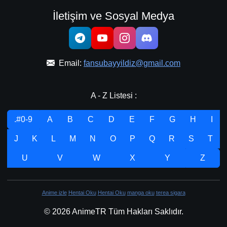
İletişim ve Sosyal Medya
Email:
fansubayyildiz@gmail.com
A - Z Listesi :
.#0-9
A
B
C
D
E
F
G
H
I
J
K
L
M
N
O
P
Q
R
S
T
U
V
W
X
Y
Z
Anime izle
Hentai Oku
Hentai Oku
manga oku
terea sigara
© 2026 AnimeTR Tüm Hakları Saklıdır.