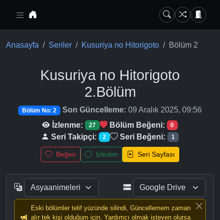
Ana içeriğe geç
Anasayfa
Seriler
Kusuriya no Hitorigoto
Bölüm 2
Kusuriya no Hitorigoto
2.Bölüm
Son Güncelleme:
09 Aralık 2025, 09:56
Bölüm No: 2
İzlenme:
Bölüm Beğeni:
27
0
Seri Takipçi:
Seri Beğeni:
2
1
Beğen
İzledim
Seri Sayfası
Eski bölümler telif yüzünde silindi, Güncellemem zaman
alır tek kişi olduğum için. Yardımcı olmak isteyen olursa