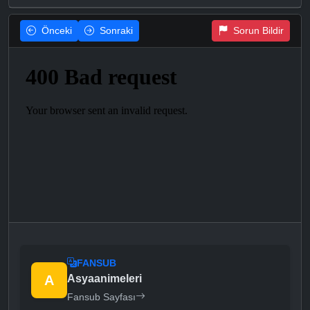
Önceki
Sonraki
Sorun Bildir
FANSUB
A
Asyaanimeleri
Fansub Sayfası