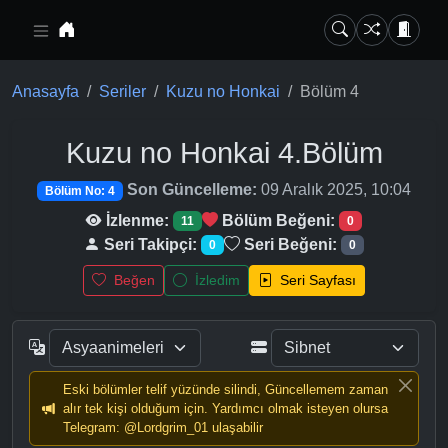
Ana içeriğe geç
Anasayfa
Seriler
Kuzu no Honkai
Bölüm 4
Kuzu no Honkai
4.Bölüm
Son Güncelleme:
09 Aralık 2025, 10:04
Bölüm No: 4
İzlenme:
Bölüm Beğeni:
11
0
Seri Takipçi:
Seri Beğeni:
0
0
Beğen
İzledim
Seri Sayfası
Eski bölümler telif yüzünde silindi, Güncellemem zaman
alır tek kişi olduğum için. Yardımcı olmak isteyen olursa
Telegram: @Lordgrim_01 ulaşabilir