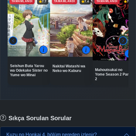
TAMAMLANDI
TAMAMLANDI
TAMAMLANDI
7.7
7.4
7.9
Seishun Buta Yarou
Nakitai Watashi wa
Mahoutsukai no
wa Odekake Sister no
Neko wo Kaburu
Yome Season 2 Part
Yume wo Minai
2
Sıkça Sorulan Sorular
Kuzu no Honkai 4. bölüm nereden izlenir?