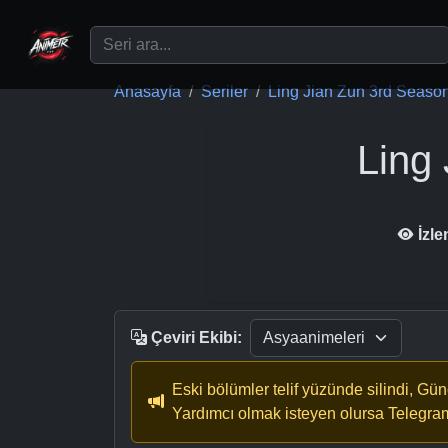
Ana içeriğe geç
Anasayfa
Seriler
Ling Jian Zun 3rd Seaso
Ling
İzl
Çeviri Ekibi:
Eski bölümler telif yüzünde silindi, Gü
Yardımcı olmak isteyen olursa Telegra