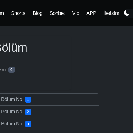
im
Shorts
Blog
Sohbet
Vip
APP
İletişim
Bölüm
eni:
0
-
Bölüm No:
1
-
Bölüm No:
2
-
Bölüm No:
3