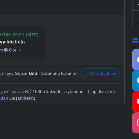
YÜKLEYEN (SITE)
yyildizbeta
rofili Gör
yin veya
Sorun Bildir
butonunu kullanın.
Tüm Bölümler
azılı olarak HD 1080p kalitede izliyorsunuz. Ling Jian Zun
ndan
ulaşabilirsiniz.