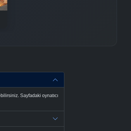
-
Bölüm No:
37
-
Bölüm No:
38
-
Bölüm No:
39
-
Bölüm No:
40
lirsiniz. Sayfadaki oynatıcı