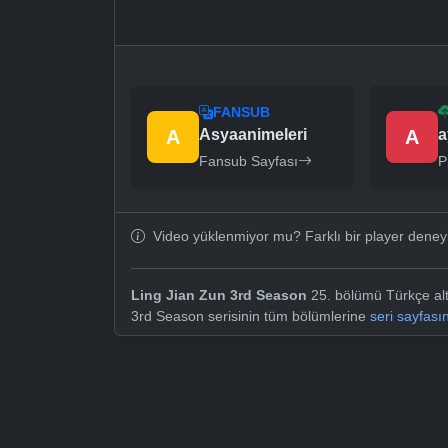
FANSUB
A
Asyaanimeleri
A
a
Fansub Sayfası
P
Video yüklenmiyor mu? Farklı bir player dene
Ling Jian Zun 3rd Season
25. bölümü Türkçe alty
3rd Season serisinin tüm bölümlerine
seri sayfası