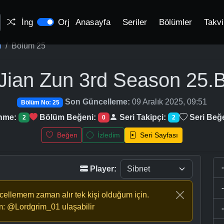
İng
Orj
Anasayfa
Seriler
Bölümler
Takv
n
Bölüm 25
 Jian Zun 3rd Season
25.
Son Güncelleme:
09 Aralık 2025, 09:51
Bölüm No: 25
enme:
Bölüm Beğeni:
Seri Takipçi:
Seri Beğ
2
0
2
Beğen
İzledim
Seri Sayfası
Player:
ncellemem zaman alır tek kişi olduğum için.
m: @Lordgrim_01 ulaşabilir