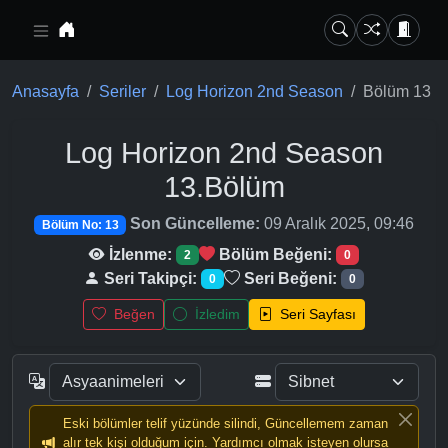
Ana içeriğe geç
Anasayfa
Seriler
Log Horizon 2nd Season
Bölüm 13
Log Horizon 2nd Season
13.Bölüm
Son Güncelleme:
09 Aralık 2025, 09:46
Bölüm No: 13
İzlenme:
Bölüm Beğeni:
2
0
Seri Takipçi:
Seri Beğeni:
0
0
Beğen
İzledim
Seri Sayfası
Eski bölümler telif yüzünde silindi, Güncellemem zaman
alır tek kişi olduğum için. Yardımcı olmak isteyen olursa