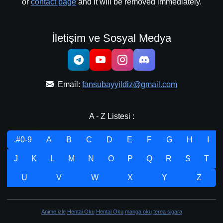
or
contact page
and it will be removed immediately.
İletişim ve Sosyal Medya
Email:
fansubayyildiz@gmail.com
A - Z Listesi :
.#0-9
A
B
C
D
E
F
G
H
I
J
K
L
M
N
O
P
Q
R
S
T
U
V
W
X
Y
Z
Anime izle
Hentai Oku
Hentai Oku
manga oku
terea sigara