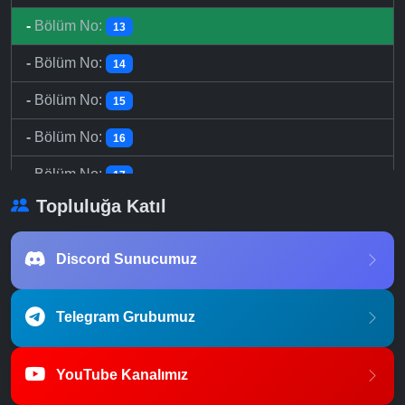
-
Bölüm No:
13
-
Bölüm No:
14
-
Bölüm No:
15
-
Bölüm No:
16
-
Bölüm No:
17
Topluluğa Katıl
-
Bölüm No:
18
-
Bölüm No:
19
Discord Sunucumuz
-
Bölüm No:
20
Telegram Grubumuz
-
Bölüm No:
21
-
Bölüm No:
22
YouTube Kanalımız
-
Bölüm No:
23