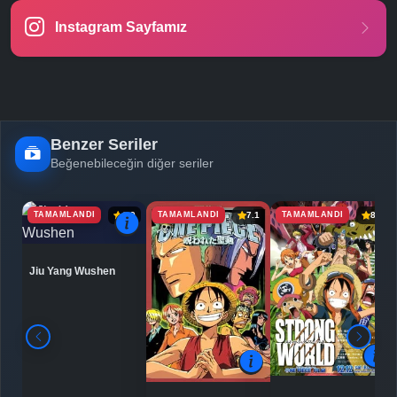
Instagram Sayfamız
-
Bölüm No:
24
-
Bölüm No:
25
Benzer Seriler
Beğenebileceğin diğer seriler
TAMAMLANDI
TAMAMLANDI
TAMAMLANDI
6.9
7.1
8.0
Jiu Yang Wushen