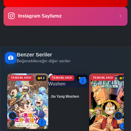
-
Bölüm No:
23
Instagram Sayfamız
-
Bölüm No:
24
Benzer Seriler
Beğenebileceğin diğer seriler
TAMAMLANDI
TAMAMLANDI
TAMAMLANDI
8.2
6.9
7.1
Jiu Yang Wushen