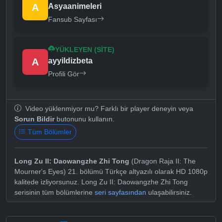
A
Asyaanimeleri
Fansub Sayfası
YÜKLEYEN (SITE)
A
ayyildizbeta
Profili Gör
Video yüklenmiyor mu? Farklı bir player deneyin veya
Sorun Bildir
butonunu kullanın.
Tüm Bölümler
Long Zu II: Daowangzhe Zhi Tong
(Dragon Raja II: The
Mourner's Eyes) 21. bölümü Türkçe altyazılı olarak HD 1080p
kalitede izliyorsunuz. Long Zu II: Daowangzhe Zhi Tong
serisinin tüm bölümlerine
seri sayfasından
ulaşabilirsiniz.