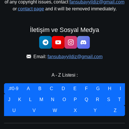
of any copyright issues, contact
fansubayyildiz@gmail.com
or
contact page
and it will be removed immediately.
İletişim ve Sosyal Medya
Email:
fansubayyildiz@gmail.com
A - Z Listesi :
.#0-9
A
B
C
D
E
F
G
H
I
J
K
L
M
N
O
P
Q
R
S
T
U
V
W
X
Y
Z