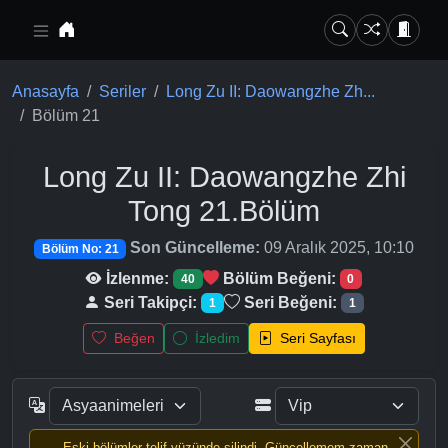
Ana içeriğe geç
Anasayfa
Seriler
Long Zu II: Daowangzhe Zh...
Bölüm 21
Long Zu II: Daowangzhe Zhi
Tong
21.Bölüm
Son Güncelleme:
09 Aralık 2025, 10:10
Bölüm No: 21
İzlenme:
Bölüm Beğeni:
40
0
Seri Takipçi:
Seri Beğeni:
1
1
Beğen
İzledim
Seri Sayfası
Eski bölümler telif yüzünde silindi, Güncellemem zaman