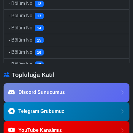
-
Bölüm No:
12
-
Bölüm No:
13
-
Bölüm No:
14
-
Bölüm No:
15
-
Bölüm No:
16
-
Bölüm No:
17
Topluluğa Katıl
-
Bölüm No:
18
-
Bölüm No:
19
Discord Sunucumuz
-
Bölüm No:
20
Telegram Grubumuz
-
Bölüm No:
21
-
Bölüm No:
22
YouTube Kanalımız