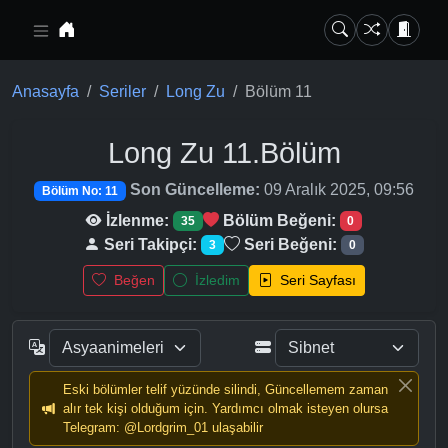
Ana içeriğe geç
Anasayfa
Seriler
Long Zu
Bölüm 11
Long Zu
11.Bölüm
Son Güncelleme:
09 Aralık 2025, 09:56
Bölüm No: 11
İzlenme:
Bölüm Beğeni:
35
0
Seri Takipçi:
Seri Beğeni:
3
0
Beğen
İzledim
Seri Sayfası
Eski bölümler telif yüzünde silindi, Güncellemem zaman
alır tek kişi olduğum için. Yardımcı olmak isteyen olursa
Telegram: @Lordgrim_01 ulaşabilir