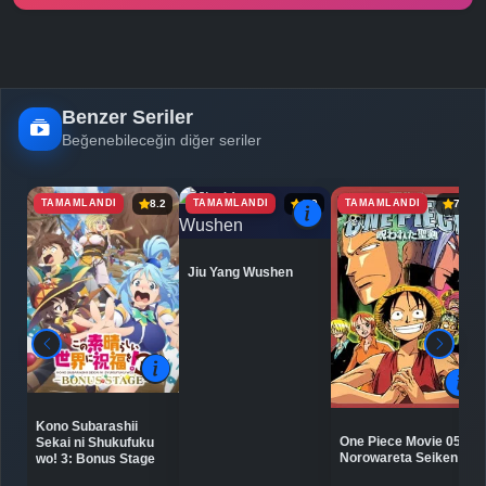
Benzer Seriler
Beğenebileceğin diğer seriler
TAMAMLANDI
TAMAMLANDI
TAMAMLANDI
8.2
6.9
7.1
Jiu Yang Wushen
Kono Subarashii
One Piece Movie 05:
Sekai ni Shukufuku
Norowareta Seiken
wo! 3: Bonus Stage