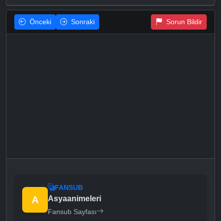
Önceki
Sonraki
Sorun Bildir
FANSUB
A
Asyaanimeleri
Fansub Sayfası