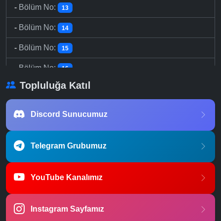
-
Bölüm No:
13
-
Bölüm No:
14
-
Bölüm No:
15
-
Bölüm No:
16
Topluluğa Katıl
Discord Sunucumuz
Telegram Grubumuz
YouTube Kanalımız
Instagram Sayfamız