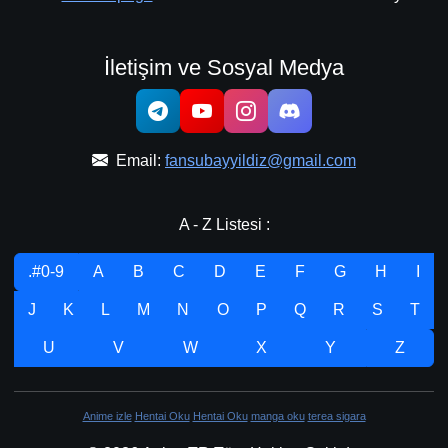
İletişim ve Sosyal Medya
Email:
fansubayyildiz@gmail.com
A - Z Listesi :
.#0-9
A
B
C
D
E
F
G
H
I
J
K
L
M
N
O
P
Q
R
S
T
U
V
W
X
Y
Z
Anime izle
Hentai Oku
Hentai Oku
manga oku
terea sigara