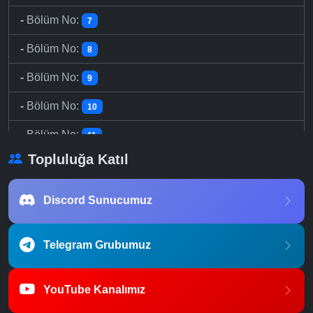
-
Bölüm No:
7
-
Bölüm No:
8
-
Bölüm No:
9
-
Bölüm No:
10
-
Bölüm No:
11
Topluluğa Katıl
-
Bölüm No:
12
-
Bölüm No:
13
Discord Sunucumuz
Telegram Grubumuz
YouTube Kanalımız