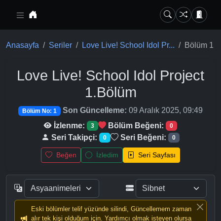
Ana içeriğe geç
Anasayfa
Seriler
Love Live! School Idol Pr...
Bölüm 1
Love Live! School Idol Project
1.Bölüm
Son Güncelleme:
09 Aralık 2025, 09:49
Bölüm No: 1
İzlenme:
Bölüm Beğeni:
3
0
Seri Takipçi:
Seri Beğeni:
0
0
Beğen
İzledim
Seri Sayfası
Eski bölümler telif yüzünde silindi, Güncellemem zaman
alır tek kişi olduğum için. Yardımcı olmak isteyen olursa