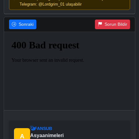
Telegram: @Lordgrim_01 ulaşabilir
Sonraki
Sorun Bildir
FANSUB
A
Asyaanimeleri