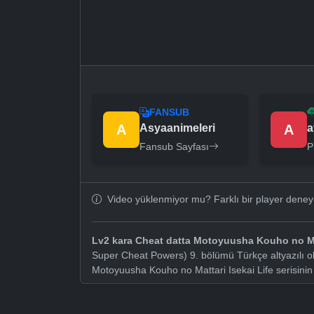
FANSUB
A
Asyaanimeleri
A
a
Fansub Sayfası
P
Video yüklenmiyor mu? Farklı bir player dene
Lv2 kara Cheat datta Motoyuusha Kouho no Mat
Super Cheat Powers) 9. bölümü Türkçe altyazılı o
Motoyuusha Kouho no Mattari Isekai Life serisini