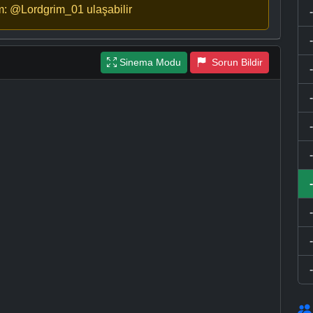
m: @Lordgrim_01 ulaşabilir
Sinema Modu
Sorun Bildir