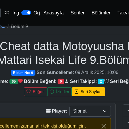
İng
Orj
Anasayfa
Seriler
Bölümler
Takv
...
Bölüm 9
 Cheat datta Motoyuusha
Mattari Isekai Life
9.Bölü
Son Güncelleme:
09 Aralık 2025, 10:06
Bölüm No: 9
nme:
Bölüm Beğeni:
Seri Takipçi:
Seri Beğ
65
0
2
Beğen
İzledim
Seri Sayfası
Player:
ncellemem zaman alır tek kişi olduğum için.