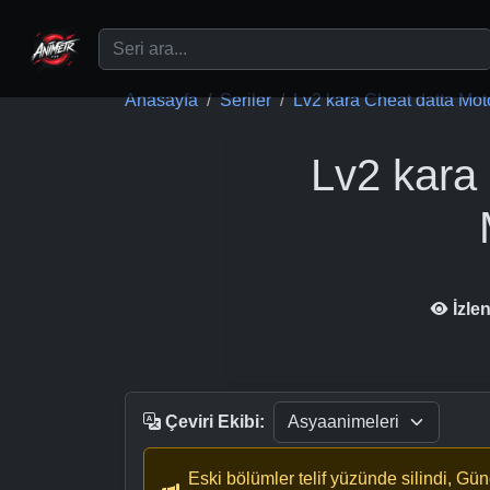
Ana içeriğe geç
Anasayfa
Seriler
Lv2 kara Cheat datta Moto
Lv2 kara
İzle
Çeviri Ekibi:
Eski bölümler telif yüzünde silindi, Gü