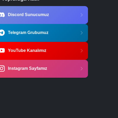
Discord Sunucumuz
Telegram Grubumuz
YouTube Kanalımız
Instagram Sayfamız