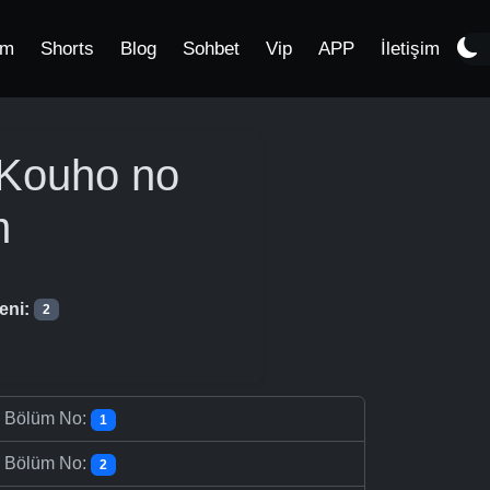
im
Shorts
Blog
Sohbet
Vip
APP
İletişim
 Kouho no
m
eni:
2
-
Bölüm No:
1
-
Bölüm No:
2