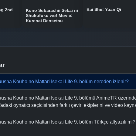
Bai She: Yuan Qi
ng 2nd
Kono Subarashii Sekai ni
Shukufuku wo! Movie:
Kurenai Densetsu
ar
usha Kouho no Mattari Isekai Life 9. bölüm nereden izlenir?
usha Kouho no Mattari Isekai Life 9. bölümü AnimeTR üzerinden
fadaki oynatıcı seçicisinden farklı çeviri ekiplerini ve video kaynak
usha Kouho no Mattari Isekai Life 9. bölüm Türkçe altyazılı mı?