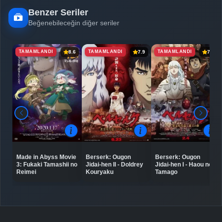
Benzer Seriler
Beğenebileceğin diğer seriler
TAMAMLANDI
TAMAMLANDI
TAMAMLANDI
8.6
7.9
7.7
Made in Abyss Movie
Berserk: Ougon
Berserk: Ougon
3: Fukaki Tamashii no
Jidai-hen II - Doldrey
Jidai-hen I - Haou no
Reimei
Kouryaku
Tamago