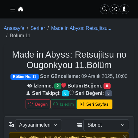
Ana içeriğe geç
Anasayfa
Seriler
Made in Abyss: Retsujitsu...
Bölüm 11
Made in Abyss: Retsujitsu no
Ougonkyou
11.Bölüm
Son Güncelleme:
09 Aralık 2025, 10:00
Bölüm No: 11
İzlenme:
Bölüm Beğeni:
2
0
Seri Takipçi:
Seri Beğeni:
0
0
Beğen
İzledim
Seri Sayfası
Eski bölümler telif yüzünde silindi, Güncellemem zaman