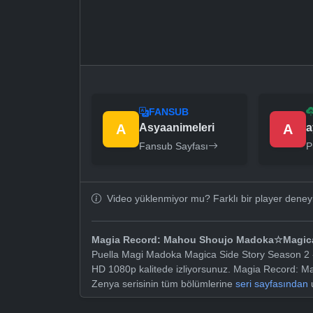
FANSUB
A
Asyaanimeleri
A
a
Fansub Sayfası
P
Video yüklenmiyor mu? Farklı bir player dene
Magia Record: Mahou Shoujo Madoka☆Magica
Puella Magi Madoka Magica Side Story Season 2 -
HD 1080p kalitede izliyorsunuz. Magia Record:
Zenya serisinin tüm bölümlerine
seri sayfasından
u