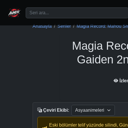
Ana içeriğe geç
Anasayfa
Seriler
Magia Record: Mahou Sho
Magia Rec
Gaiden 2n
İzl
Çeviri Ekibi:
Eski bölümler telif yüzünde silindi, Gü