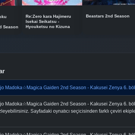
Beastars 2nd Season
Re:Zero kara Hajimeru
oku
Isekai Seikatsu -
Hyouketsu no Kizuna
d Season
ar
o Madoka☆Magica Gaiden 2nd Season - Kakusei Zenya 6. bölü
jo Madoka☆Magica Gaiden 2nd Season - Kakusei Zenya 6. b
zleyebilirsiniz. Sayfadaki oynatıcı seçicisinden farklı çeviri ekip
o Madoka☆Magica Gaiden 2nd Season - Kakusei Zenya 6. bölü