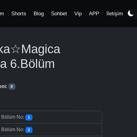
im
Shorts
Blog
Sohbet
Vip
APP
İletişim
oka☆Magica
ya
6.Bölüm
eni:
0
-
Bölüm No:
1
-
Bölüm No:
2