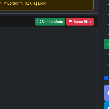
m: @Lordgrim_01 ulaşabilir
Sinema Modu
Sorun Bildir