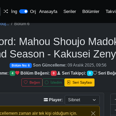
İng
Orj
Anasayfa
Seriler
Bölümler
Takv
uj...
Bölüm 6
ord: Mahou Shoujo Mad
d Season - Kakusei Zen
Son Güncelleme:
09 Aralık 2025, 09:56
Bölüm No: 6
enme:
Bölüm Beğeni:
Seri Takipçi:
Seri Beğ
4
0
0
Beğen
İzledim
Seri Sayfası
Player:
ncellemem zaman alır tek kişi olduğum için.