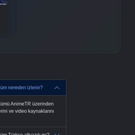
m nereden izlenir?
ölümü AnimeTR üzerinden
lerini ve video kaynaklarını
m Türkçe altyazılı mı?