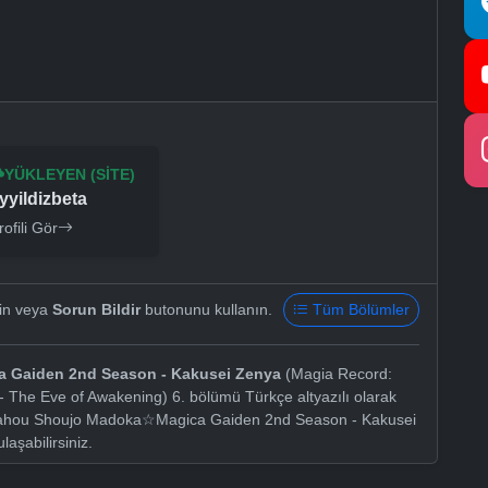
YÜKLEYEN (SITE)
yyildizbeta
rofili Gör
yin veya
Sorun Bildir
butonunu kullanın.
Tüm Bölümler
 Gaiden 2nd Season - Kakusei Zenya
(Magia Record:
 The Eve of Awakening) 6. bölümü Türkçe altyazılı olarak
 Mahou Shoujo Madoka☆Magica Gaiden 2nd Season - Kakusei
laşabilirsiniz.