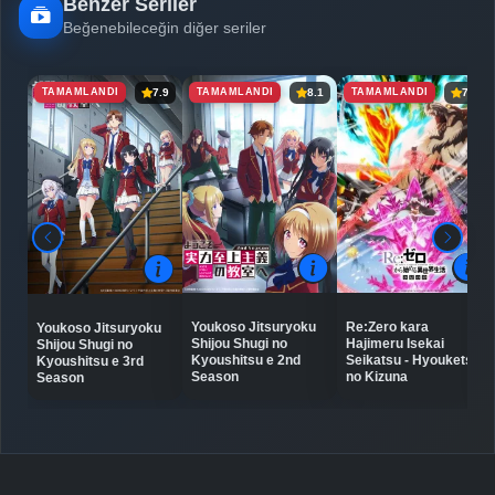
Benzer Seriler
Beğenebileceğin diğer seriler
TAMAMLANDI
TAMAMLANDI
TAMAMLANDI
7.9
8.1
7.6
Re:Zero kara
Youkoso Jitsuryoku
Youkoso Jitsuryoku
Hajimeru Isekai
Shijou Shugi no
Shijou Shugi no
Seikatsu - Hyouketsu
Kyoushitsu e 2nd
Kyoushitsu e 3rd
no Kizuna
Season
Season