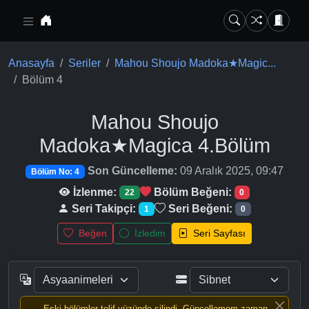
Ana içeriğe geç
Anasayfa
Seriler
Mahou Shoujo Madoka★Magic...
Bölüm 4
Mahou Shoujo
Madoka★Magica
4.Bölüm
Son Güncelleme:
09 Aralık 2025, 09:47
Bölüm No: 4
İzlenme:
Bölüm Beğeni:
22
0
Seri Takipçi:
Seri Beğeni:
1
0
Beğen
İzledim
Seri Sayfası
Eski bölümler telif yüzünde silindi, Güncellemem zaman