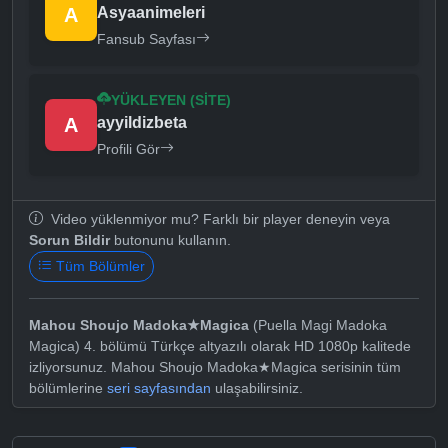
A
Asyaanimeleri
Fansub Sayfası
YÜKLEYEN (SITE)
A
ayyildizbeta
Profili Gör
Video yüklenmiyor mu? Farklı bir player deneyin veya
Sorun Bildir
butonunu kullanın.
Tüm Bölümler
Mahou Shoujo Madoka★Magica
(Puella Magi Madoka
Magica) 4. bölümü Türkçe altyazılı olarak HD 1080p kalitede
izliyorsunuz. Mahou Shoujo Madoka★Magica serisinin tüm
bölümlerine
seri sayfasından
ulaşabilirsiniz.