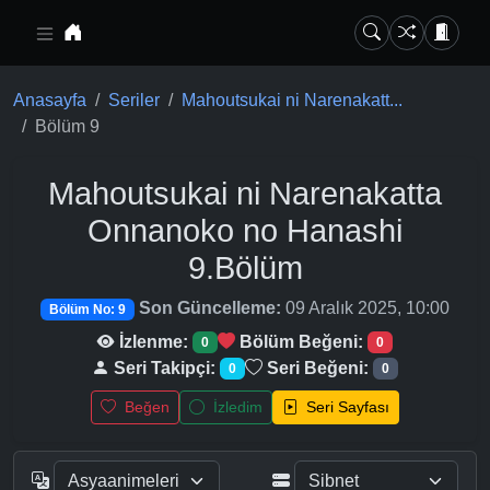
Ana içeriğe geç
Anasayfa
Seriler
Mahoutsukai ni Narenakatt...
Bölüm 9
Mahoutsukai ni Narenakatta
Onnanoko no Hanashi
9.Bölüm
Son Güncelleme:
09 Aralık 2025, 10:00
Bölüm No: 9
İzlenme:
Bölüm Beğeni:
0
0
Seri Takipçi:
Seri Beğeni:
0
0
Beğen
İzledim
Seri Sayfası