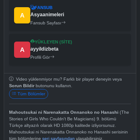
FANSUB
A
Asyaanimeleri
Fansub Sayfası
YÜKLEYEN (SITE)
A
ayyildizbeta
Profili Gör
Video yüklenmiyor mu? Farklı bir player deneyin veya
Sorun Bildir
butonunu kullanın.
Tüm Bölümler
Mahoutsukai ni Narenakatta Onnanoko no Hanashi
(The
Stories of Girls Who Couldn't Be Magicians) 9. bölümü
Türkçe altyazılı olarak HD 1080p kalitede izliyorsunuz.
Mahoutsukai ni Narenakatta Onnanoko no Hanashi serisinin
tüm bölümlerine
seri sayfasından
ulaşabilirsiniz.