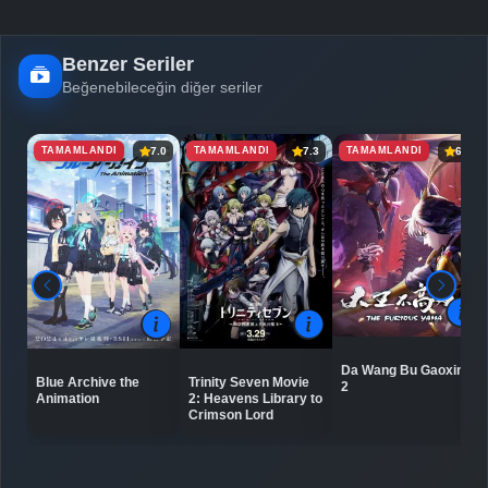
Benzer Seriler
Beğenebileceğin diğer seriler
TAMAMLANDI
TAMAMLANDI
TAMAMLANDI
7.0
7.3
6.7
Da Wang Bu Gaoxing
Blue Archive the
Trinity Seven Movie
2
Animation
2: Heavens Library to
Crimson Lord