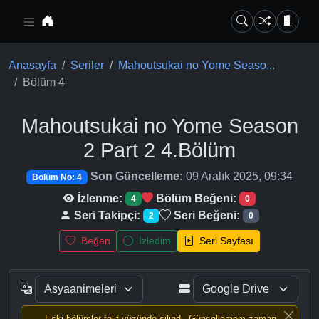
Ana içeriğe geç
Anasayfa
Seriler
Mahoutsukai no Yome Seaso...
Bölüm 4
Mahoutsukai no Yome Season
2 Part 2
4.Bölüm
Son Güncelleme:
09 Aralık 2025, 09:34
Bölüm No: 4
İzlenme:
Bölüm Beğeni:
4
0
Seri Takipçi:
Seri Beğeni:
2
0
Beğen
İzledim
Seri Sayfası
Eski bölümler telif yüzünde silindi, Güncellemem zaman