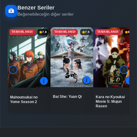
Benzer Seriler
Beğenebileceğin diğer seriler
TAMAMLANDI
TAMAMLANDI
TAMAMLANDI
7.8
7.5
8.5
Bai She: Yuan Qi
Kara no Kyoukai
Mahoutsukai no
Movie 5: Mujun
Yome Season 2
Rasen