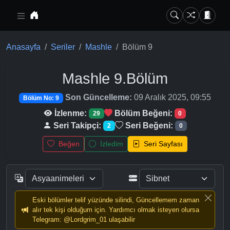
Ana içeriğe geç
Anasayfa
Seriler
Mashle
Bölüm 9
Mashle
9.Bölüm
Son Güncelleme:
09 Aralık 2025, 09:55
Bölüm No: 9
İzlenme:
Bölüm Beğeni:
29
0
Seri Takipçi:
Seri Beğeni:
2
0
Beğen
İzledim
Seri Sayfası
Eski bölümler telif yüzünde silindi, Güncellemem zaman
alır tek kişi olduğum için. Yardımcı olmak isteyen olursa
Telegram: @Lordgrim_01 ulaşabilir