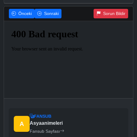
Önceki
Sonraki
Sorun Bildir
FANSUB
A
Asyaanimeleri
Fansub Sayfası