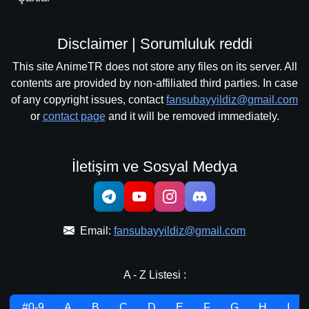
Disclaimer | Sorumluluk reddi
This site AnimeTR does not store any files on its server. All
contents are provided by non-affiliated third parties. In case
of any copyright issues, contact
fansubayyildiz@gmail.com
or
contact page
and it will be removed immediately.
İletişim ve Sosyal Medya
Email:
fansubayyildiz@gmail.com
A - Z Listesi :
.#0-9
A
B
C
D
E
F
G
H
I