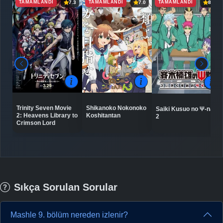
TAMAMLANDI
TAMAMLANDI
TAMAMLANDI
7.3
7.0
8.4
Trinity Seven Movie
Shikanoko Nokonoko
Saiki Kusuo no Ψ-nan
2: Heavens Library to
Koshitantan
2
Crimson Lord
Sıkça Sorulan Sorular
Mashle 9. bölüm nereden izlenir?