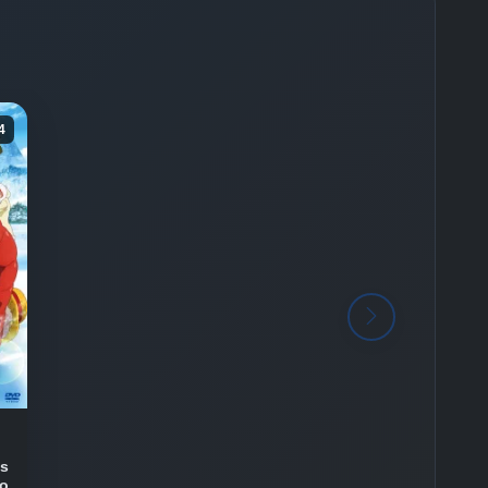
4
us
no