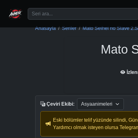
Ana içeriğe geç
Anasayfa
Seriler
Mato Seihei no Slave 2.Se
Mato S
İzle
Çeviri Ekibi:
Eski bölümler telif yüzünde silindi, Gü
Yardımcı olmak isteyen olursa Telegra