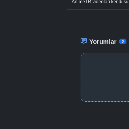
AnimeTR videoları kendi su
Yorumlar
0