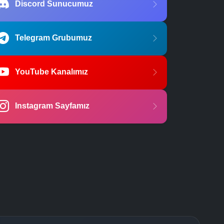
Discord Sunucumuz
Telegram Grubumuz
YouTube Kanalımız
Instagram Sayfamız