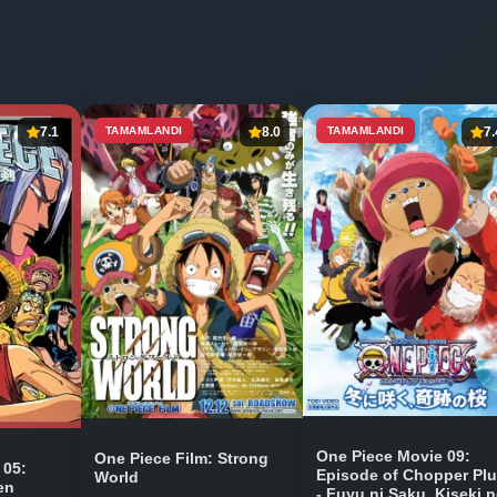
7.1
TAMAMLANDI
8.0
TAMAMLANDI
7.
One Piece Movie 09:
One Piece Film: Strong
 05:
Episode of Chopper Pl
World
en
- Fuyu ni Saku, Kiseki 