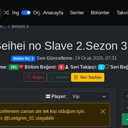
İng
Orj
Anasayfa
Seriler
Bölümler
Takv
...
Bölüm 3
eihei no Slave 2.Sezon
3
Son Güncelleme:
24 Ocak 2026, 07:31
Bölüm No: 3
nme:
Bölüm Beğeni:
Seri Takipçi:
Seri Beğ
281
0
1
Beğen
İzledim
Seri Sayfası
Player:
ncellemem zaman alır tek kişi olduğum için.
m: @Lordgrim_01 ulaşabilir