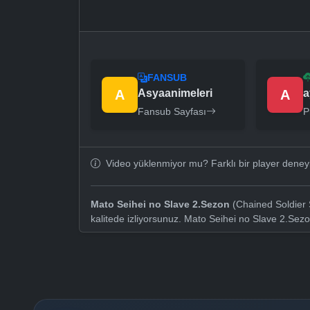
FANSUB
A
Asyaanimeleri
A
a
Fansub Sayfası
P
Video yüklenmiyor mu? Farklı bir player dene
Mato Seihei no Slave 2.Sezon
(Chained Soldier 
kalitede izliyorsunuz. Mato Seihei no Slave 2.Sez