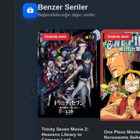
Benzer Seriler
Beğenebileceğin diğer seriler
TAMAMLANDI
7.3
TAMAMLANDI
Trinity Seven Movie 2:
One Piece Movie
Heavens Library to
Norowareta Seik
Crimson Lord