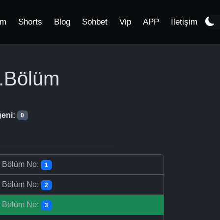
im
Shorts
Blog
Sohbet
Vip
APP
İletişim
.Bölüm
eni:
0
-
Bölüm No:
1
-
Bölüm No:
2
-
Bölüm No:
3