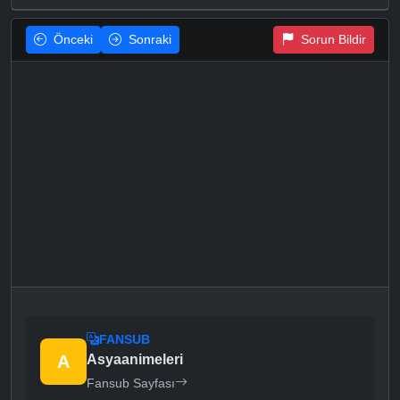
Önceki
Sonraki
Sorun Bildir
FANSUB
A
Asyaanimeleri
Fansub Sayfası