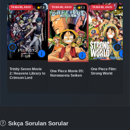
TAMAMLANDI
TAMAMLANDI
TAMAMLANDI
7.3
7.1
8.0
Trinity Seven Movie
One Piece Film:
One Piece Movie 05:
2: Heavens Library to
Strong World
Norowareta Seiken
Crimson Lord
Sıkça Sorulan Sorular