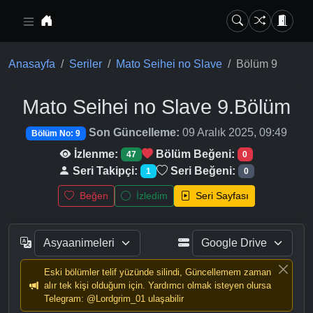
Ana içeriğe geç
Anasayfa
Seriler
Mato Seihei no Slave
Bölüm 9
Mato Seihei no Slave
9.Bölüm
Son Güncelleme:
09 Aralık 2025, 09:49
Bölüm No: 9
İzlenme:
Bölüm Beğeni:
47
0
Seri Takipçi:
Seri Beğeni:
1
0
Beğen
İzledim
Seri Sayfası
Eski bölümler telif yüzünde silindi, Güncellemem zaman
alır tek kişi olduğum için. Yardımcı olmak isteyen olursa
Telegram: @Lordgrim_01 ulaşabilir