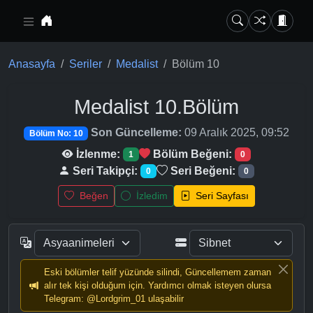
Ana içeriğe geç
Anasayfa
Seriler
Medalist
Bölüm 10
Medalist
10.Bölüm
Son Güncelleme:
09 Aralık 2025, 09:52
Bölüm No: 10
İzlenme:
Bölüm Beğeni:
1
0
Seri Takipçi:
Seri Beğeni:
0
0
Beğen
İzledim
Seri Sayfası
Eski bölümler telif yüzünde silindi, Güncellemem zaman
alır tek kişi olduğum için. Yardımcı olmak isteyen olursa
Telegram: @Lordgrim_01 ulaşabilir