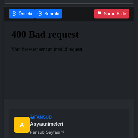
Önceki
Sonraki
Sorun Bildir
FANSUB
A
Asyaanimeleri
Fansub Sayfası