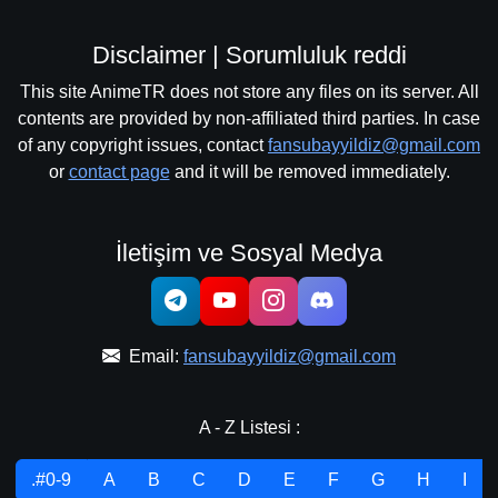
Disclaimer | Sorumluluk reddi
This site AnimeTR does not store any files on its server. All
contents are provided by non-affiliated third parties. In case
of any copyright issues, contact
fansubayyildiz@gmail.com
or
contact page
and it will be removed immediately.
İletişim ve Sosyal Medya
Email:
fansubayyildiz@gmail.com
A - Z Listesi :
.#0-9
A
B
C
D
E
F
G
H
I