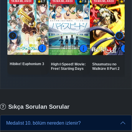
TAMAMLANDI
TAMAMLANDI
TAMAMLANDI
8.7
7.9
7.6
Hibike! Euphonium 3
High☆Speed! Movie:
Shuumatsu no
Free! Starting Days
Walküre II Part 2
Sıkça Sorulan Sorular
Medalist 10. bölüm nereden izlenir?