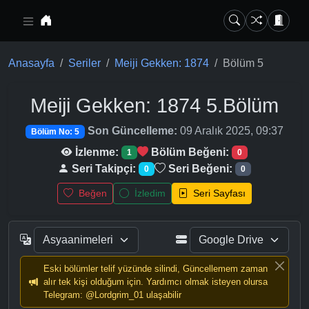
Ana içeriğe geç
Anasayfa
Seriler
Meiji Gekken: 1874
Bölüm 5
Meiji Gekken: 1874
5.Bölüm
Son Güncelleme:
09 Aralık 2025, 09:37
Bölüm No: 5
İzlenme:
Bölüm Beğeni:
1
0
Seri Takipçi:
Seri Beğeni:
0
0
Beğen
İzledim
Seri Sayfası
Eski bölümler telif yüzünde silindi, Güncellemem zaman
alır tek kişi olduğum için. Yardımcı olmak isteyen olursa
Telegram: @Lordgrim_01 ulaşabilir