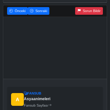
Önceki
Sonraki
Sorun Bildir
FANSUB
A
Asyaanimeleri
Fansub Sayfası