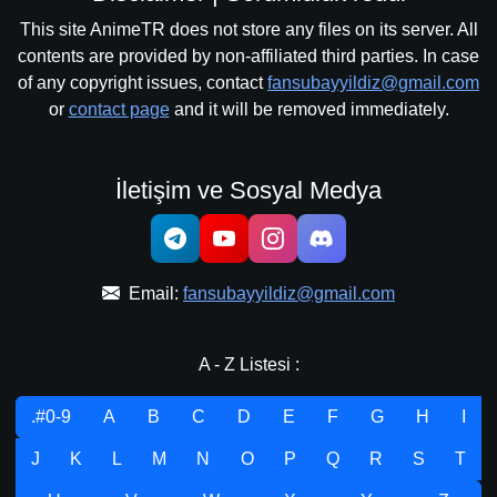
This site AnimeTR does not store any files on its server. All
contents are provided by non-affiliated third parties. In case
of any copyright issues, contact
fansubayyildiz@gmail.com
or
contact page
and it will be removed immediately.
İletişim ve Sosyal Medya
Email:
fansubayyildiz@gmail.com
A - Z Listesi :
.#0-9
A
B
C
D
E
F
G
H
I
J
K
L
M
N
O
P
Q
R
S
T