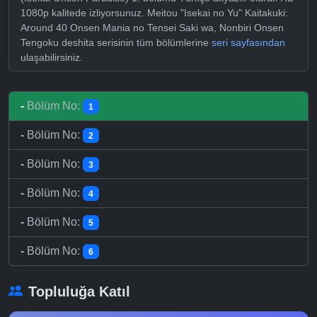
1080p kalitede izliyorsunuz. Meitou "Isekai no Yu" Kaitakuki:
Around 40 Onsen Mania no Tensei Saki wa, Nonbiri Onsen
Tengoku deshita serisinin tüm bölümlerine
seri sayfasından
ulaşabilirsiniz.
-
Bölüm No:
1
-
Bölüm No:
2
-
Bölüm No:
3
-
Bölüm No:
4
-
Bölüm No:
5
-
Bölüm No:
6
Topluluğa Katıl