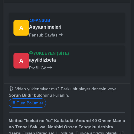
FANSUB
A
Asyaanimeleri
Fansub Sayfası
YÜKLEYEN (SITE)
A
ayyildizbeta
Profili Gör
Video yüklenmiyor mu? Farklı bir player deneyin veya
Sorun Bildir
butonunu kullanın.
Tüm Bölümler
Meitou "Isekai no Yu" Kaitakuki: Around 40 Onsen Mania
no Tensei Saki wa, Nonbiri Onsen Tengoku deshita
(Isekai Onsen Paradise) 1. bölümü Türkçe altyazılı olarak HD