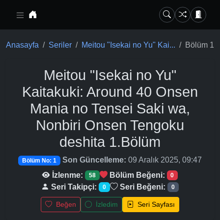
Ana içeriğe geç
Anasayfa
Seriler
Meitou "Isekai no Yu" Kai...
Bölüm 1
Meitou "Isekai no Yu"
Kaitakuki: Around 40 Onsen
Mania no Tensei Saki wa,
Nonbiri Onsen Tengoku
deshita
1.Bölüm
Son Güncelleme:
09 Aralık 2025, 09:47
Bölüm No: 1
İzlenme:
Bölüm Beğeni:
58
0
Seri Takipçi:
Seri Beğeni:
0
0
Beğen
İzledim
Seri Sayfası