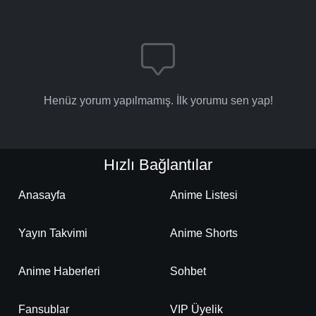
-
Bölüm No:
29
-
Bölüm No:
29
-
Bölüm No:
30
-
Bölüm No:
30
Henüz yorum yapılmamış. İlk yorumu sen yap!
Hızlı Bağlantılar
Anasayfa
Anime Listesi
Yayın Takvimi
Anime Shorts
Anime Haberleri
Sohbet
Fansublar
VIP Üyelik