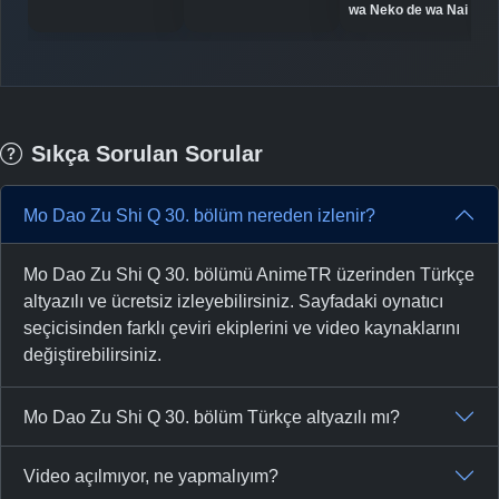
-
Bölüm No:
18
wa Neko de wa Nai
-
Bölüm No:
18
-
Bölüm No:
19
-
Bölüm No:
19
Sıkça Sorulan Sorular
-
Bölüm No:
20
Mo Dao Zu Shi Q 30. bölüm nereden izlenir?
-
Bölüm No:
20
-
Bölüm No:
Mo Dao Zu Shi Q 30. bölümü AnimeTR üzerinden Türkçe
21
altyazılı ve ücretsiz izleyebilirsiniz. Sayfadaki oynatıcı
-
Bölüm No:
21
seçicisinden farklı çeviri ekiplerini ve video kaynaklarını
değiştirebilirsiniz.
-
Bölüm No:
22
-
Bölüm No:
22
Mo Dao Zu Shi Q 30. bölüm Türkçe altyazılı mı?
-
Bölüm No:
23
Video açılmıyor, ne yapmalıyım?