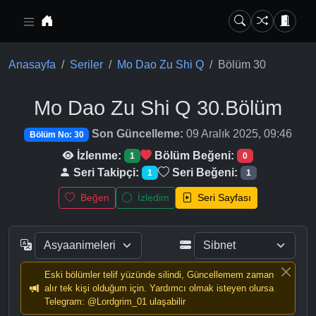
Ana içeriğe geç
Anasayfa
Seriler
Mo Dao Zu Shi Q
Bölüm 30
Mo Dao Zu Shi Q
30.Bölüm
Son Güncelleme:
09 Aralık 2025, 09:46
Bölüm No: 30
İzlenme:
Bölüm Beğeni:
1
0
Seri Takipçi:
Seri Beğeni:
1
1
Beğen
İzledim
Seri Sayfası
Eski bölümler telif yüzünde silindi, Güncellemem zaman
alır tek kişi olduğum için. Yardımcı olmak isteyen olursa
Telegram: @Lordgrim_01 ulaşabilir