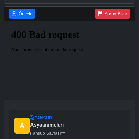
Önceki
Sorun Bildir
FANSUB
A
Asyaanimeleri
Fansub Sayfası