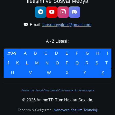
İletişim ve Sosyal Medya
Email:
fansubayyildiz@gmail.com
A - Z Listesi :
.#0-9
A
B
C
D
E
F
G
H
I
J
K
L
M
N
O
P
Q
R
S
T
U
V
W
X
Y
Z
Anime izle
Hentai Oku
Hentai Oku
manga oku
terea sigara
© 2026 AnimeTR Tüm Hakları Saklıdır.
Tasarım & Geliştirme:
Nanovore Yazılım Teknoloji