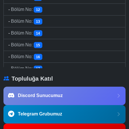
-
Bölüm No:
12
-
Bölüm No:
13
-
Bölüm No:
14
-
Bölüm No:
15
-
Bölüm No:
16
-
Bölüm No:
17
Topluluğa Katıl
-
Bölüm No:
18
-
Bölüm No:
19
Discord Sunucumuz
-
Bölüm No:
20
Telegram Grubumuz
-
Bölüm No:
21
-
Bölüm No:
22