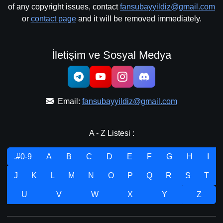
of any copyright issues, contact
fansubayyildiz@gmail.com
or
contact page
and it will be removed immediately.
İletişim ve Sosyal Medya
Email:
fansubayyildiz@gmail.com
A - Z Listesi :
.#0-9
A
B
C
D
E
F
G
H
I
J
K
L
M
N
O
P
Q
R
S
T
U
V
W
X
Y
Z