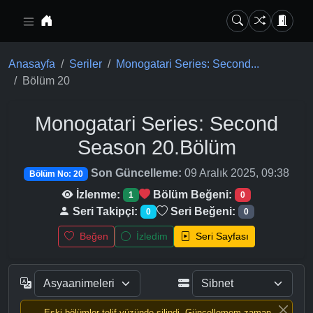
Ana içeriğe geç
Anasayfa
Seriler
Monogatari Series: Second...
Bölüm 20
Monogatari Series: Second
Season
20.Bölüm
Son Güncelleme:
09 Aralık 2025, 09:38
Bölüm No: 20
İzlenme:
Bölüm Beğeni:
1
0
Seri Takipçi:
Seri Beğeni:
0
0
Beğen
İzledim
Seri Sayfası
Eski bölümler telif yüzünde silindi, Güncellemem zaman