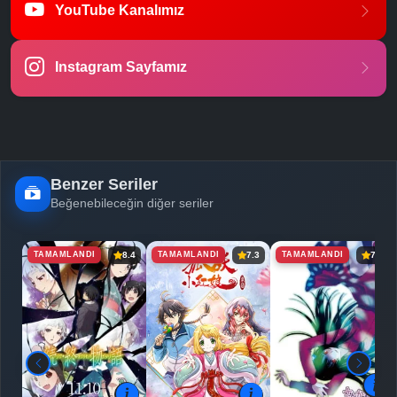
YouTube Kanalımız
-
Bölüm No:
23
Instagram Sayfamız
Benzer Seriler
Beğenebileceğin diğer seriler
TAMAMLANDI
TAMAMLANDI
TAMAMLANDI
8.4
7.3
7.2