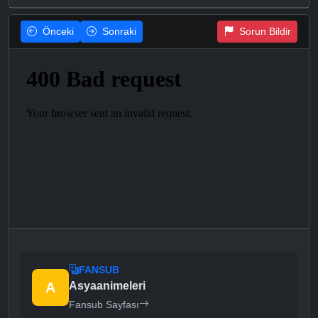
Önceki
Sonraki
Sorun Bildir
FANSUB
A
Asyaanimeleri
Fansub Sayfası