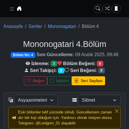
Ana içeriğe geç
Anasayfa
Seriler
Mononogatari
Bölüm 4
Mononogatari
4.Bölüm
Son Güncelleme:
09 Aralık 2025, 09:48
Bölüm No: 4
İzlenme:
Bölüm Beğeni:
3
0
Seri Takipçi:
Seri Beğeni:
0
0
Beğen
İzledim
Seri Sayfası
Eski bölümler telif yüzünde silindi, Güncellemem zaman
alır tek kişi olduğum için. Yardımcı olmak isteyen olursa
Telegram: @Lordgrim_01 ulaşabilir