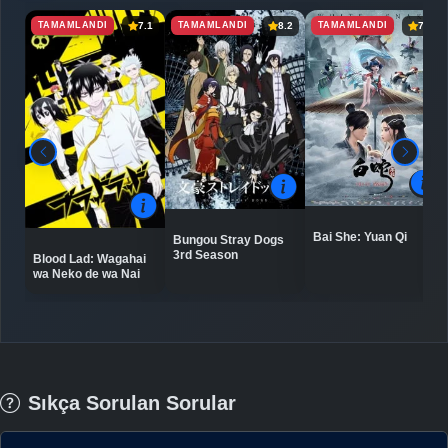
TAMAMLANDI
TAMAMLANDI
TAMAMLANDI
7.1
8.2
7.5
Bai She: Yuan Qi
Bungou Stray Dogs
3rd Season
Blood Lad: Wagahai
wa Neko de wa Nai
Sıkça Sorulan Sorular