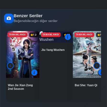
Benzer Seriler
Beğenebileceğin diğer seriler
TAMAMLANDI
TAMAMLANDI
TAMAMLANDI
7.2
6.9
7.5
Jiu Yang Wushen
Bai She: Yuan Qi
Wan Jie Xian Zong
2nd Season