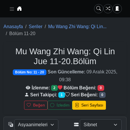
Ana içeriğe geç
Anasayfa
Seriler
Mu Wang Zhi Wang: Qi Lin...
Bölüm 11-20
Mu Wang Zhi Wang: Qi Lin
Jue
11-20.Bölüm
Son Güncelleme:
09 Aralık 2025,
Bölüm No: 11 - 20
09:38
İzlenme:
Bölüm Beğeni:
2
0
Seri Takipçi:
Seri Beğeni:
1
0
Beğen
İzledim
Seri Sayfası