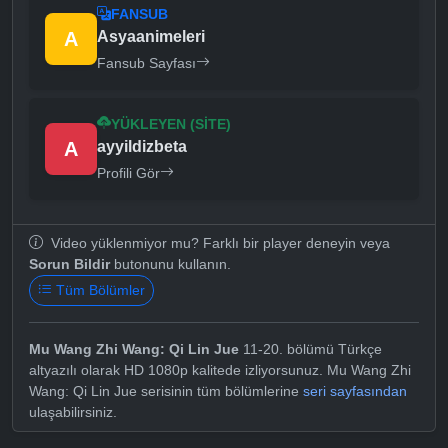
FANSUB
A
Asyaanimeleri
Fansub Sayfası
YÜKLEYEN (SITE)
A
ayyildizbeta
Profili Gör
Video yüklenmiyor mu? Farklı bir player deneyin veya
Sorun Bildir
butonunu kullanın.
Tüm Bölümler
Mu Wang Zhi Wang: Qi Lin Jue
11-20. bölümü Türkçe
altyazılı olarak HD 1080p kalitede izliyorsunuz. Mu Wang Zhi
Wang: Qi Lin Jue serisinin tüm bölümlerine
seri sayfasından
ulaşabilirsiniz.