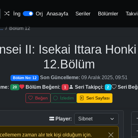
İng
Orj
Anasayfa
Seriler
Bölümler
Takv
..
Bölüm 12
ei II: Isekai Ittara Honk
12.Bölüm
Son Güncelleme:
09 Aralık 2025, 09:51
Bölüm No: 12
nme:
Bölüm Beğeni:
Seri Takipçi:
Seri Beğ
20
1
2
Beğen
İzledim
Seri Sayfası
Player:
ncellemem zaman alır tek kişi olduğum için.