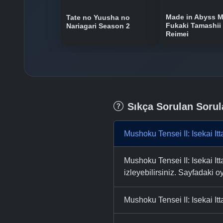
Made in Abyss M
Tate no Yuusha no
Fukaki Tamashii
Nariagari Season 2
Reimei
Sıkça Sorulan Sorul
Mushoku Tensei II: Isekai It
Mushoku Tensei II: Isekai I
izleyebilirsiniz. Sayfadaki oy
Mushoku Tensei II: Isekai It