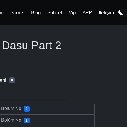
im
Shorts
Blog
Sohbet
Vip
APP
İletişim
i Dasu Part 2
eni:
0
-
Bölüm No:
1
-
Bölüm No:
2