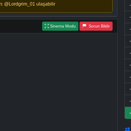
m: @Lordgrim_01 ulaşabilir
Sinema Modu
Sorun Bildir