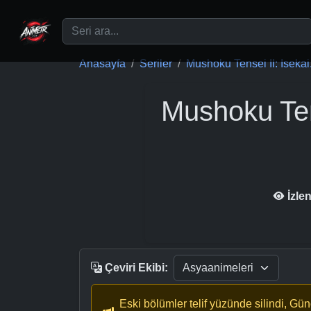
Ana içeriğe geç
Anasayfa
Seriler
Mushoku Tensei II: Isekai.
Mushoku Tens
İzle
Çeviri Ekibi:
Eski bölümler telif yüzünde silindi, Gü