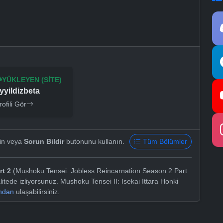
YÜKLEYEN (SITE)
yyildizbeta
rofili Gör
yin veya
Sorun Bildir
butonunu kullanın.
Tüm Bölümler
rt 2
(Mushoku Tensei: Jobless Reincarnation Season 2 Part
itede izliyorsunuz. Mushoku Tensei II: Isekai Ittara Honki
ından
ulaşabilirsiniz.