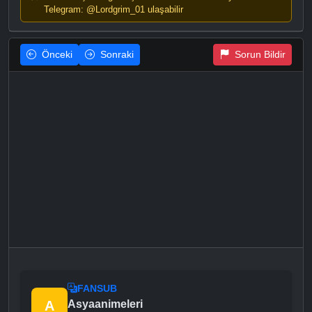
Telegram: @Lordgrim_01 ulaşabilir
Önceki
Sonraki
Sorun Bildir
FANSUB
A
Asyaanimeleri