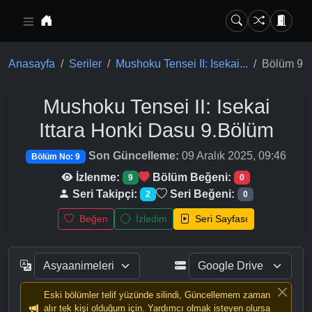
Ana içeriğe geç
Anasayfa
Seriler
Mushoku Tensei II: Isekai...
Bölüm 9
Mushoku Tensei II: Isekai
Ittara Honki Dasu
9.Bölüm
Son Güncelleme:
09 Aralık 2025, 09:46
Bölüm No: 9
İzlenme:
Bölüm Beğeni:
9
0
Seri Takipçi:
Seri Beğeni:
2
0
Beğen
İzledim
Seri Sayfası
Eski bölümler telif yüzünde silindi, Güncellemem zaman
alır tek kişi olduğum için. Yardımcı olmak isteyen olursa