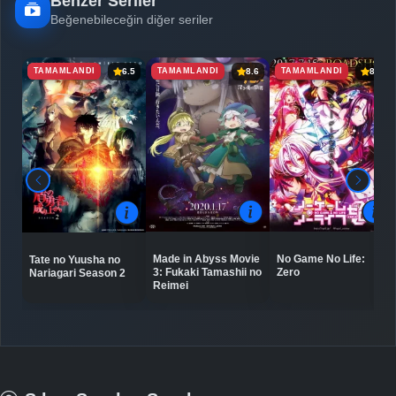
Benzer Seriler
Beğenebileceğin diğer seriler
TAMAMLANDI
TAMAMLANDI
TAMAMLANDI
6.5
8.6
8.2
Made in Abyss Movie
No Game No Life:
Tate no Yuusha no
3: Fukaki Tamashii no
Zero
Nariagari Season 2
Reimei