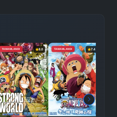
TAMAMLANDI
8.0
TAMAMLANDI
7.4