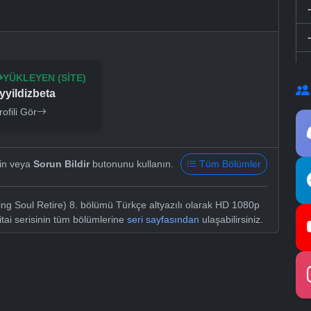
YÜKLEYEN (SITE)
yyildizbeta
rofili Gör
yin veya
Sorun Bildir
butonunu kullanın.
Tüm Bölümler
ing Soul Retire) 8. bölümü Türkçe altyazılı olarak HD 1080p
itai serisinin tüm bölümlerine
seri sayfasından
ulaşabilirsiniz.