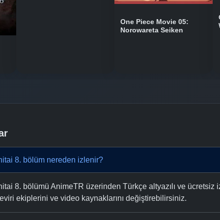
One Piece Movie 05:
Norowareta Seiken
ar
itai 8. bölüm nereden izlenir?
itai 8. bölümü AnimeTR üzerinden Türkçe altyazılı ve ücretsiz iz
eviri ekiplerini ve video kaynaklarını değiştirebilirsiniz.