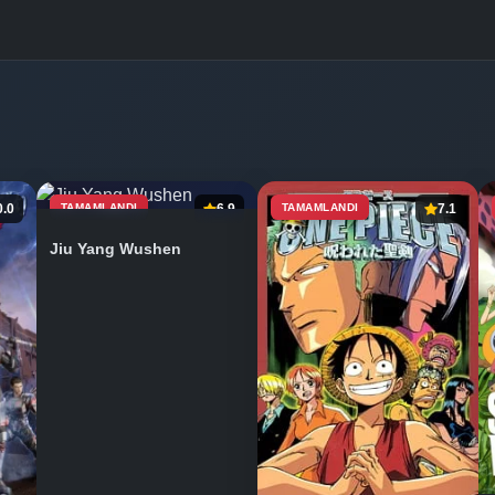
0.0
TAMAMLANDI
6.9
TAMAMLANDI
7.1
Jiu Yang Wushen