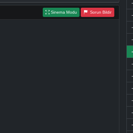
Sinema Modu
Sorun Bildir