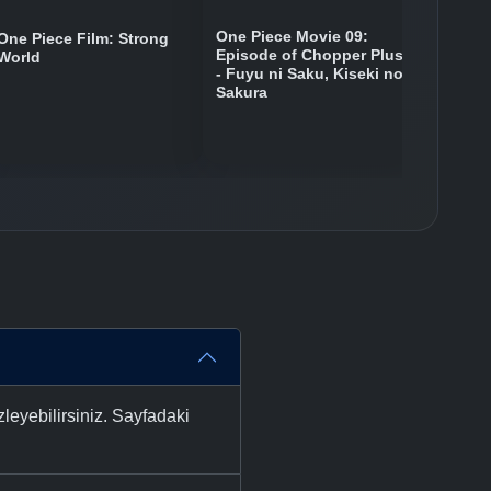
One Piece Movie 09:
One Piece Film: Strong
Episode of Chopper Plus
World
- Fuyu ni Saku, Kiseki no
Sakura
leyebilirsiniz. Sayfadaki