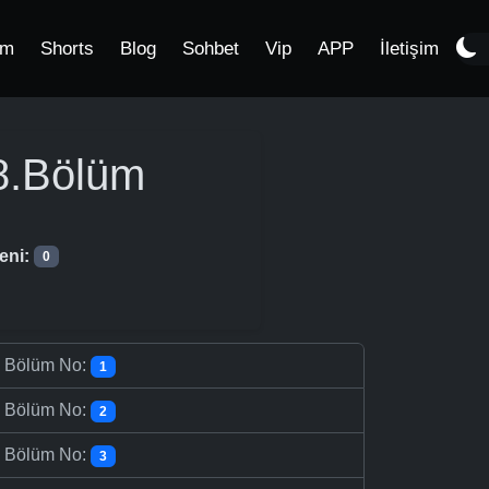
im
Shorts
Blog
Sohbet
Vip
APP
İletişim
.Bölüm
eni:
0
-
Bölüm No:
1
-
Bölüm No:
2
-
Bölüm No:
3