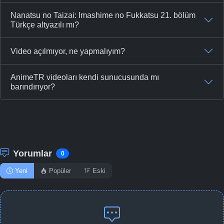
Nanatsu no Taizai: Imashime no Fukkatsu 21. bölüm
Türkçe altyazılı mı?
Video açılmıyor, ne yapmalıyım?
AnimeTR videoları kendi sunucusunda mı
barındırıyor?
Yorumlar
0
Yeni
Popüler
Eski