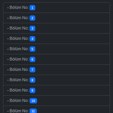
-
Bölüm No:
1
-
Bölüm No:
2
-
Bölüm No:
3
-
Bölüm No:
4
-
Bölüm No:
5
-
Bölüm No:
6
-
Bölüm No:
7
-
Bölüm No:
8
-
Bölüm No:
9
-
Bölüm No:
10
-
Bölüm No:
11