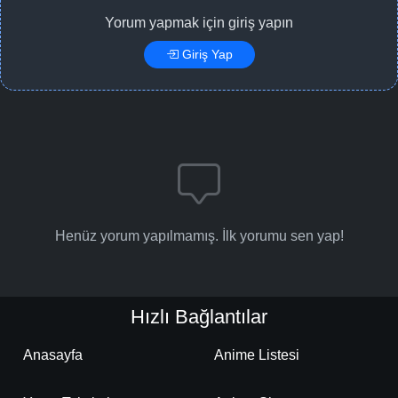
Yorum yapmak için giriş yapın
Giriş Yap
Henüz yorum yapılmamış. İlk yorumu sen yap!
Hızlı Bağlantılar
Anasayfa
Anime Listesi