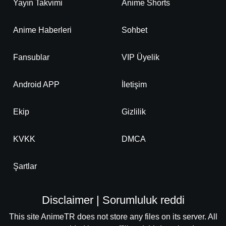
Yayın Takvimi
Anime Shorts
Anime Haberleri
Sohbet
Fansublar
VIP Üyelik
Android APP
İletişim
Ekip
Gizlilik
KVKK
DMCA
Şartlar
Disclaimer | Sorumluluk reddi
This site AnimeTR does not store any files on its server. All