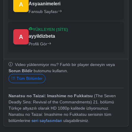
A
Asyaanimeleri
Fansub Sayfası
YÜKLEYEN (SITE)
A
ayyildizbeta
Profili Gör
Video yüklenmiyor mu? Farklı bir player deneyin veya
Sorun Bildir
butonunu kullanın.
Tüm Bölümler
Nanatsu no Taizai: Imashime no Fukkatsu
(The Seven
Deadly Sins: Revival of the Commandments) 21. bölümü
Türkçe altyazılı olarak HD 1080p kalitede izliyorsunuz.
Nanatsu no Taizai: Imashime no Fukkatsu serisinin tüm
bölümlerine
seri sayfasından
ulaşabilirsiniz.