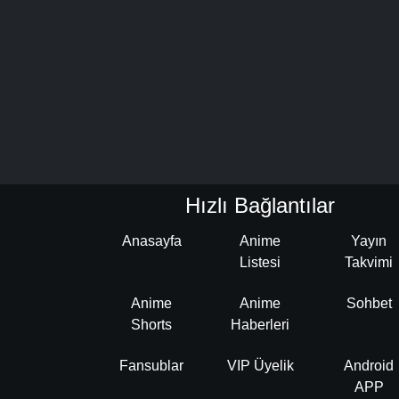
Hızlı Bağlantılar
Anasayfa
Anime
Yayın
Listesi
Takvimi
Anime
Anime
Sohbet
Shorts
Haberleri
Fansublar
VIP Üyelik
Android
APP