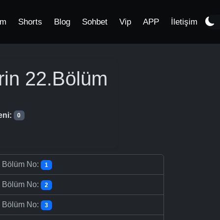
im
Shorts
Blog
Sohbet
Vip
APP
İletişim
rin
22.Bölüm
eni:
0
-
Bölüm No:
1
-
Bölüm No:
2
-
Bölüm No:
3