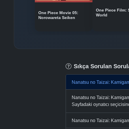
One Piece Film: 
One Piece Movie 05:
World
Norowareta Seiken
Sıkça Sorulan Sorul
Nanatsu no Taizai: Kamigami
Nanatsu no Taizai: Kamigami
Sayfadaki oynatıcı seçicisinde
Nanatsu no Taizai: Kamigami