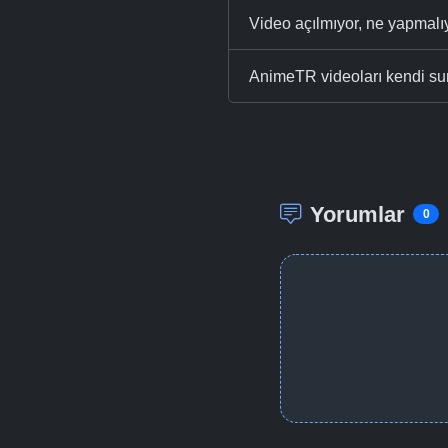
Video açılmıyor, ne yapmal
AnimeTR videoları kendi su
Yorumlar
0