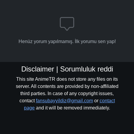
Henüz yorum yapılmamış. İlk yorumu sen yap!
Disclaimer | Sorumluluk reddi
This site AnimeTR does not store any files on its
server. All contents are provided by non-affiliated
third parties. In case of any copyright issues,
contact
fansubayyildiz@gmail.com
or
contact
page
and it will be removed immediately.