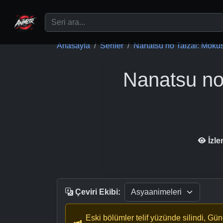
Ana içeriğe geç
Anasayfa
Seriler
Nanatsu no Taizai: Mokus
Nanatsu no
İzl
Çeviri Ekibi:
Eski bölümler telif yüzünde silindi, Gü