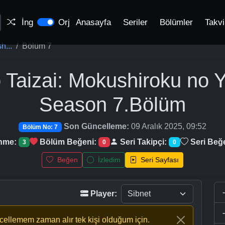
İng
Orj
Anasayfa
Seriler
Bölümler
Takv
h...
Bölüm 7
 Taizai: Mokushiroku no Y
Season
7.Bölüm
Son Güncelleme:
09 Aralık 2025, 09:52
Bölüm No: 7
enme:
Bölüm Beğeni:
Seri Takipçi:
Seri Beğ
3
0
0
Beğen
İzledim
Seri Sayfası
Player:
ncellemem zaman alır tek kişi olduğum için.