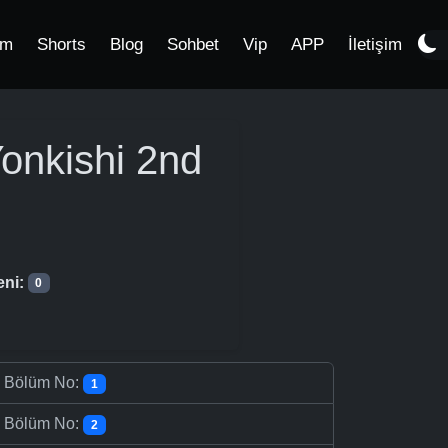
im
Shorts
Blog
Sohbet
Vip
APP
İletişim
onkishi 2nd
eni:
0
-
Bölüm No:
1
-
Bölüm No:
2