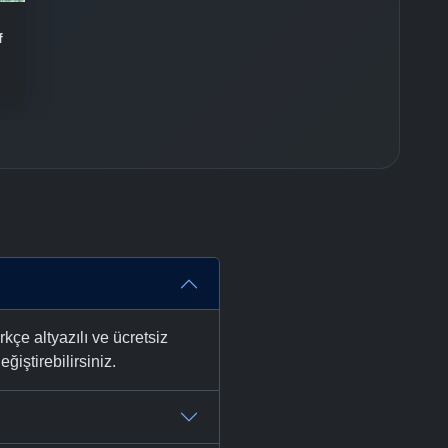
f
e altyazılı ve ücretsiz
ğiştirebilirsiniz.