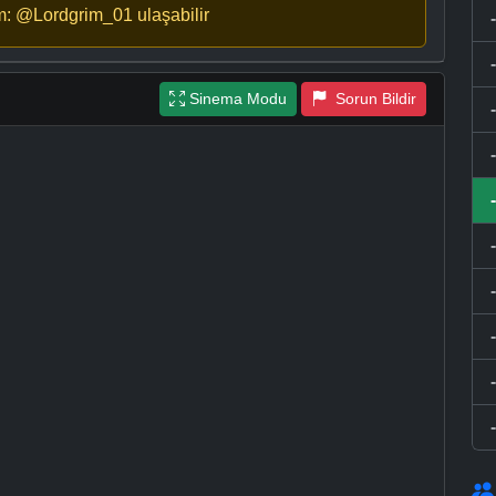
m: @Lordgrim_01 ulaşabilir
Sinema Modu
Sorun Bildir