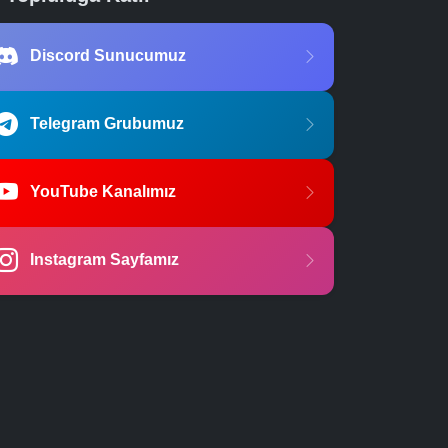
Discord Sunucumuz
Telegram Grubumuz
YouTube Kanalımız
Instagram Sayfamız