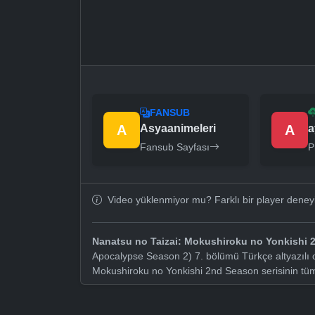
FANSUB
A
Asyaanimeleri
A
a
Fansub Sayfası
P
Video yüklenmiyor mu? Farklı bir player dene
Nanatsu no Taizai: Mokushiroku no Yonkishi
Apocalypse Season 2) 7. bölümü Türkçe altyazılı o
Mokushiroku no Yonkishi 2nd Season serisinin tü