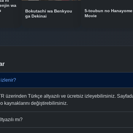
sa ni
enjin wa
u
5-toubun no Hanayome
Bokutachi wa Benkyou
Movie
ga Dekinai
ar
izlenir?
zerinden Türkçe altyazılı ve ücretsiz izleyebilirsiniz. Sayfada
eo kaynaklarını değiştirebilirsiniz.
tyazılı mı?