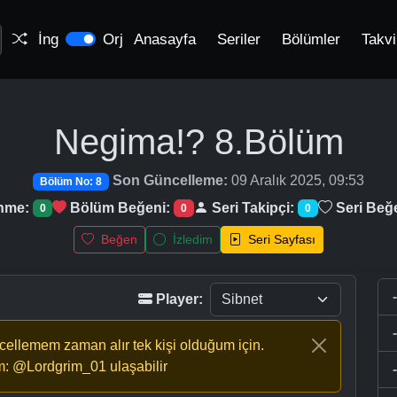
İng
Orj
Anasayfa
Seriler
Bölümler
Takv
Negima!?
8.Bölüm
Son Güncelleme:
09 Aralık 2025, 09:53
Bölüm No: 8
enme:
Bölüm Beğeni:
Seri Takipçi:
Seri Beğ
0
0
0
Beğen
İzledim
Seri Sayfası
Player:
ncellemem zaman alır tek kişi olduğum için.
m: @Lordgrim_01 ulaşabilir