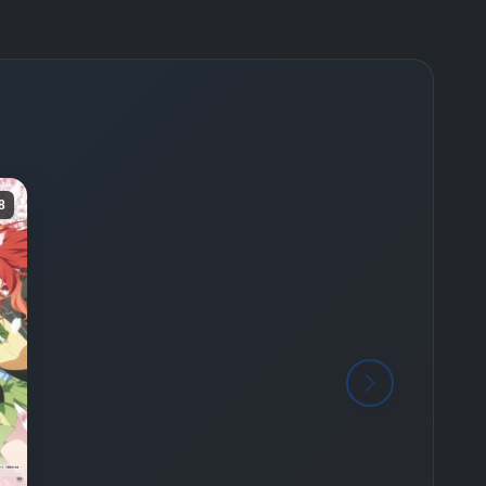
-
Bölüm No:
26
8