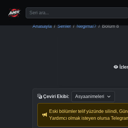
Ana içeriğe geç
Anasayfa
Seriler
Negima!?
Bölüm 8
İzl
Çeviri Ekibi:
Eski bölümler telif yüzünde silindi, Gü
Yardımcı olmak isteyen olursa Telegra