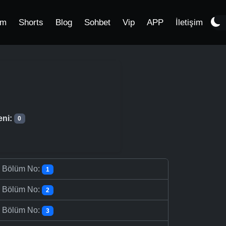
im
Shorts
Blog
Sohbet
Vip
APP
İletişim
eni:
0
-
Bölüm No:
1
-
Bölüm No:
2
-
Bölüm No:
3