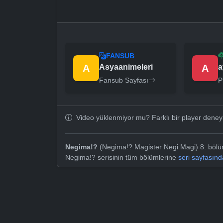
FANSUB
A
Asyaanimeleri
A
a
Fansub Sayfası
P
Video yüklenmiyor mu? Farklı bir player dene
Negima!?
(Negima!? Magister Negi Magi) 8. bölüm
Negima!? serisinin tüm bölümlerine
seri sayfasın