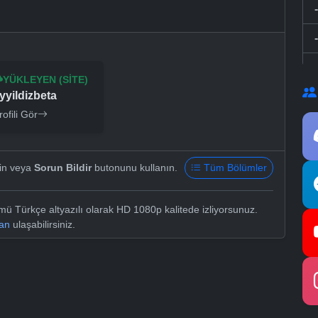
YÜKLEYEN (SITE)
yyildizbeta
rofili Gör
yin veya
Sorun Bildir
butonunu kullanın.
Tüm Bölümler
ü Türkçe altyazılı olarak HD 1080p kalitede izliyorsunuz.
dan
ulaşabilirsiniz.