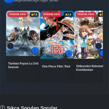
Beğenebileceğin diğer seriler
TAMAMLANDI
TAMAMLANDI
TAMAMLANDI
7.8
7.8
7.0
Tianbao Fuyao Lu 2nd
Shikanoko Nokonoko
One Piece Film: Red
Season
Koshitantan
Sıkça Sorulan Sorular