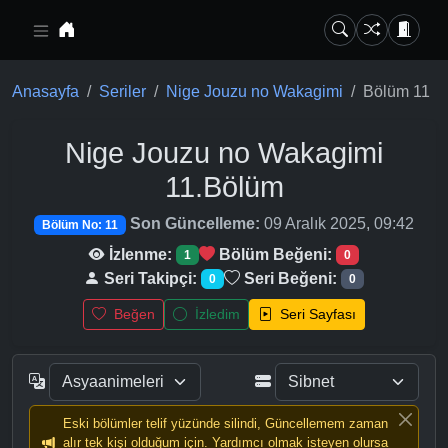
Ana içeriğe geç
Anasayfa
Seriler
Nige Jouzu no Wakagimi
Bölüm 11
Nige Jouzu no Wakagimi
11.Bölüm
Son Güncelleme:
09 Aralık 2025, 09:42
Bölüm No: 11
İzlenme:
Bölüm Beğeni:
1
0
Seri Takipçi:
Seri Beğeni:
0
0
Beğen
İzledim
Seri Sayfası
Eski bölümler telif yüzünde silindi, Güncellemem zaman
alır tek kişi olduğum için. Yardımcı olmak isteyen olursa