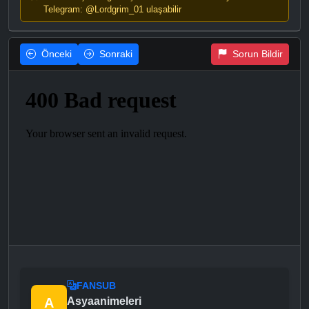
Telegram: @Lordgrim_01 ulaşabilir
Önceki
Sonraki
Sorun Bildir
FANSUB
A
Asyaanimeleri