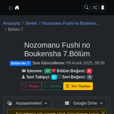
Ana içeriğe geç
Anasayfa
Seriler
Nozomanu Fushi no Boukens...
Bölüm 7
Nozomanu Fushi no
Boukensha
7.Bölüm
Son Güncelleme:
09 Aralık 2025, 09:39
Bölüm No: 7
İzlenme:
Bölüm Beğeni:
17
0
Seri Takipçi:
Seri Beğeni:
0
0
Beğen
İzledim
Seri Sayfası
Eski bölümler telif yüzünde silindi, Güncellemem zaman