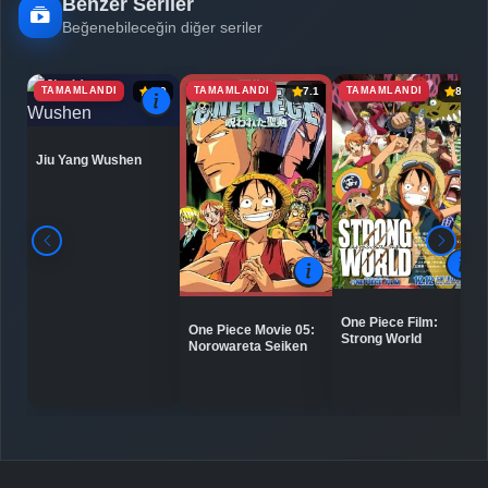
Benzer Seriler
Beğenebileceğin diğer seriler
TAMAMLANDI
TAMAMLANDI
TAMAMLANDI
6.9
7.1
8.0
Jiu Yang Wushen
One Piece Film:
One Piece Movie 05:
Strong World
Norowareta Seiken