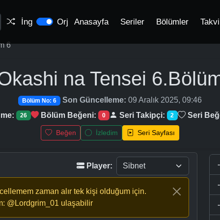
İng
Orj
Anasayfa
Seriler
Bölümler
Takv
m 6
Okashi na Tensei
6.Bölü
Son Güncelleme:
09 Aralık 2025, 09:46
Bölüm No: 6
nme:
Bölüm Beğeni:
Seri Takipçi:
Seri Beğ
26
0
2
Beğen
İzledim
Seri Sayfası
Player:
ncellemem zaman alır tek kişi olduğum için.
m: @Lordgrim_01 ulaşabilir