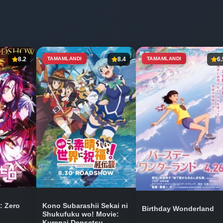
8.2
TAMAMLANDI
8.4
TAMAMLANDI
6.
: Zero
Kono Subarashii Sekai ni
Birthday Wonderland
Shukufuku wo! Movie:
Kurenai Densetsu