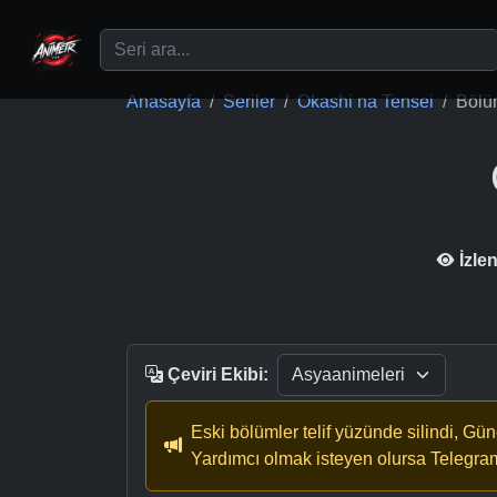
Ana içeriğe geç
Anasayfa
Seriler
Okashi na Tensei
Bölü
İzle
Çeviri Ekibi:
Eski bölümler telif yüzünde silindi, Gü
Yardımcı olmak isteyen olursa Telegra