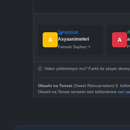
FANSUB
A
Asyaanimeleri
A
a
Fansub Sayfası
P
Video yüklenmiyor mu? Farklı bir player dene
Okashi na Tensei
(Sweet Reincarnation) 6. bölümü
Okashi na Tensei serisinin tüm bölümlerine
seri s