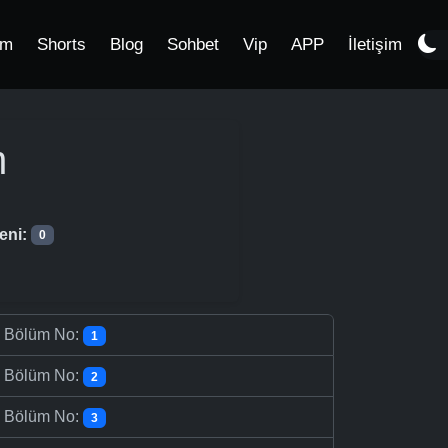
im
Shorts
Blog
Sohbet
Vip
APP
İletişim
m
eni:
0
-
Bölüm No:
1
-
Bölüm No:
2
-
Bölüm No:
3