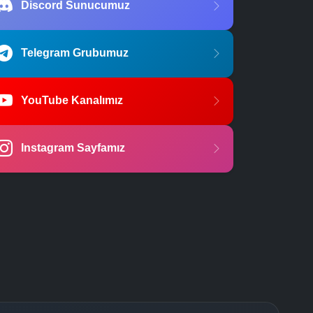
Discord Sunucumuz
Telegram Grubumuz
YouTube Kanalımız
Instagram Sayfamız