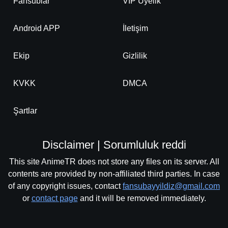
Fansublar
VIP Üyelik
-
Bölüm No:
67
-
Bölüm No:
Android APP
İletişim
68
-
Bölüm No:
69
Ekip
Gizlilik
-
Bölüm No:
70
KVKK
DMCA
-
Bölüm No:
71
-
Bölüm No:
Şartlar
72
-
Bölüm No:
73
Disclaimer | Sorumluluk reddi
-
Bölüm No:
74
This site AnimeTR does not store any files on its server. All
-
Bölüm No:
contents are provided by non-affiliated third parties. In case
75
of any copyright issues, contact
fansubayyildiz@gmail.com
-
Bölüm No:
76
or
contact page
and it will be removed immediately.
-
Bölüm No:
77