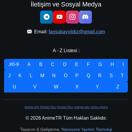
İletişim ve Sosyal Medya
-
Bölüm No:
78
-
Bölüm No:
79
-
Bölüm No:
80
Email:
fansubayyildiz@gmail.com
-
Bölüm No:
81
A - Z Listesi :
-
Bölüm No:
82
.#0-9
A
B
C
D
E
F
G
H
I
-
Bölüm No:
83
J
K
L
M
N
O
P
Q
R
S
T
-
Bölüm No:
84
U
V
W
X
Y
Z
-
Bölüm No:
85
-
Bölüm No:
86
Anime izle
Hentai Oku
Hentai Oku
manga oku
terea sigara
-
Bölüm No:
87
© 2026 AnimeTR Tüm Hakları Saklıdır.
-
Bölüm No:
88
Tasarım & Geliştirme:
Nanovore Yazılım Teknoloji