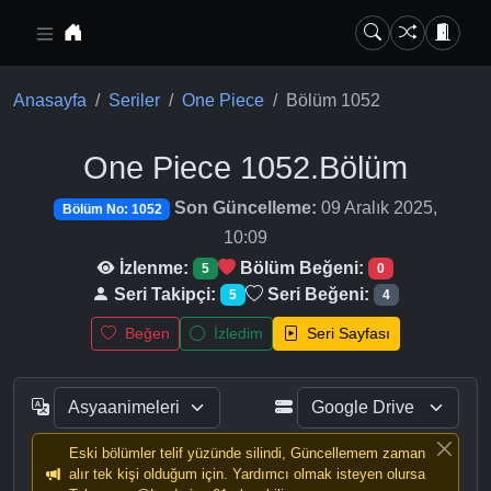
Ana içeriğe geç
Anasayfa
Seriler
One Piece
Bölüm 1052
One Piece
1052.Bölüm
Son Güncelleme:
09 Aralık 2025,
Bölüm No: 1052
10:09
İzlenme:
Bölüm Beğeni:
5
0
Seri Takipçi:
Seri Beğeni:
5
4
Beğen
İzledim
Seri Sayfası
Eski bölümler telif yüzünde silindi, Güncellemem zaman
alır tek kişi olduğum için. Yardımcı olmak isteyen olursa