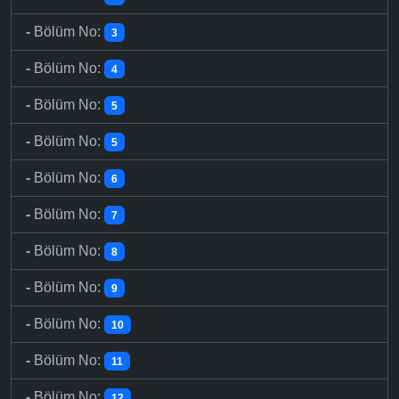
-
Bölüm No:
3
-
Bölüm No:
4
-
Bölüm No:
5
-
Bölüm No:
5
-
Bölüm No:
6
-
Bölüm No:
7
-
Bölüm No:
8
-
Bölüm No:
9
-
Bölüm No:
10
-
Bölüm No:
11
-
Bölüm No:
12