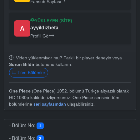
Fansub Sayfası
YÜKLEYEN (SITE)
A
ayyildizbeta
Profili Gör
Video yüklenmiyor mu? Farklı bir player deneyin veya
Sorun Bildir
butonunu kullanın.
Tüm Bölümler
One Piece
(One Piece) 1052. bölümü Türkçe altyazılı olarak
HD 1080p kalitede izliyorsunuz. One Piece serisinin tüm
bölümlerine
seri sayfasından
ulaşabilirsiniz.
-
Bölüm No:
1
-
Bölüm No:
2