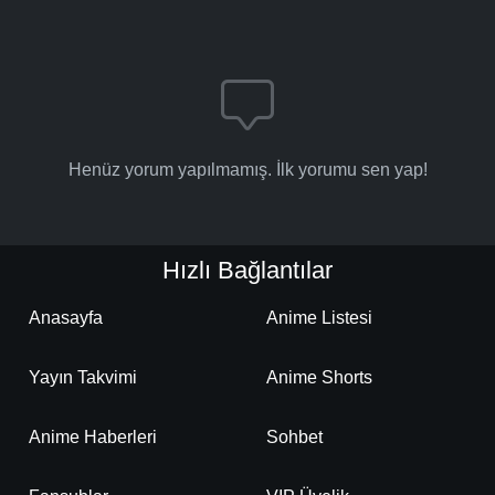
-
Bölüm No:
56
-
Bölüm No:
57
-
Bölüm No:
58
-
Bölüm No:
59
Henüz yorum yapılmamış. İlk yorumu sen yap!
-
Bölüm No:
60
-
Bölüm No:
61
Hızlı Bağlantılar
-
Bölüm No:
62
Anasayfa
Anime Listesi
-
Bölüm No:
63
-
Bölüm No:
64
Yayın Takvimi
Anime Shorts
-
Bölüm No:
65
Anime Haberleri
Sohbet
-
Bölüm No:
66