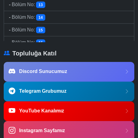
-
Bölüm No:
13
-
Bölüm No:
14
-
Bölüm No:
15
-
Bölüm No:
16
Topluluğa Katıl
-
Bölüm No:
17
-
Bölüm No:
18
Discord Sunucumuz
-
Bölüm No:
19
Telegram Grubumuz
-
Bölüm No:
20
-
Bölüm No:
21
YouTube Kanalımız
-
Bölüm No:
22
Instagram Sayfamız
-
Bölüm No:
23