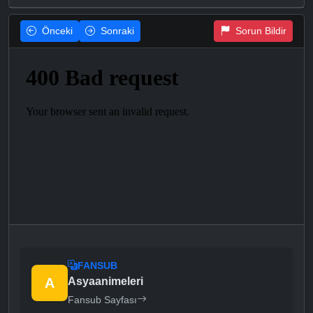
Önceki
Sonraki
Sorun Bildir
FANSUB
A
Asyaanimeleri
Fansub Sayfası