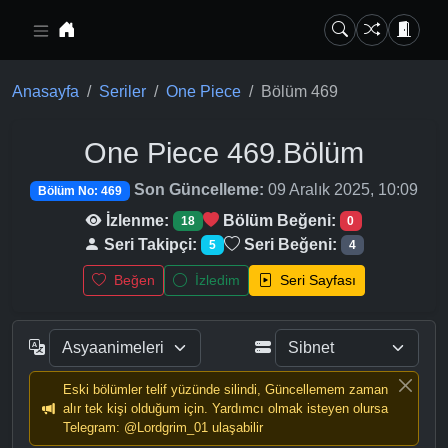
Ana içeriğe geç
Anasayfa
Seriler
One Piece
Bölüm 469
One Piece
469.Bölüm
Son Güncelleme:
09 Aralık 2025, 10:09
Bölüm No: 469
İzlenme:
Bölüm Beğeni:
18
0
Seri Takipçi:
Seri Beğeni:
5
4
Beğen
İzledim
Seri Sayfası
Eski bölümler telif yüzünde silindi, Güncellemem zaman
alır tek kişi olduğum için. Yardımcı olmak isteyen olursa
Telegram: @Lordgrim_01 ulaşabilir