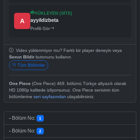
YÜKLEYEN (SITE)
A
ayyildizbeta
Profili Gör
Video yüklenmiyor mu? Farklı bir player deneyin veya
Sorun Bildir
butonunu kullanın.
Tüm Bölümler
One Piece
(One Piece) 469. bölümü Türkçe altyazılı olarak
HD 1080p kalitede izliyorsunuz. One Piece serisinin tüm
bölümlerine
seri sayfasından
ulaşabilirsiniz.
-
Bölüm No:
1
-
Bölüm No:
2