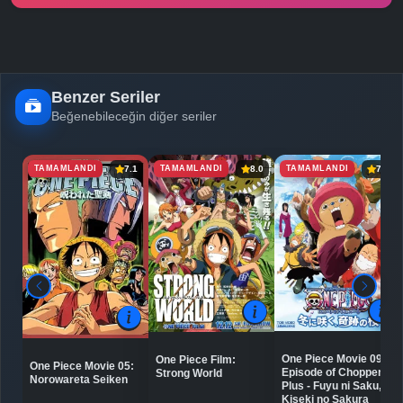
-
Bölüm No:
24
-
Bölüm No:
25
-
Bölüm No:
26
Benzer Seriler
Beğenebileceğin diğer seriler
-
Bölüm No:
27
-
Bölüm No:
28
TAMAMLANDI
TAMAMLANDI
TAMAMLANDI
7.1
8.0
7.4
-
Bölüm No:
29
-
Bölüm No:
30
-
Bölüm No:
31
-
Bölüm No:
32
-
Bölüm No:
33
One Piece Movie 09:
One Piece Film:
One Piece Movie 05:
Episode of Chopper
Strong World
Norowareta Seiken
-
Bölüm No:
34
Plus - Fuyu ni Saku,
Kiseki no Sakura