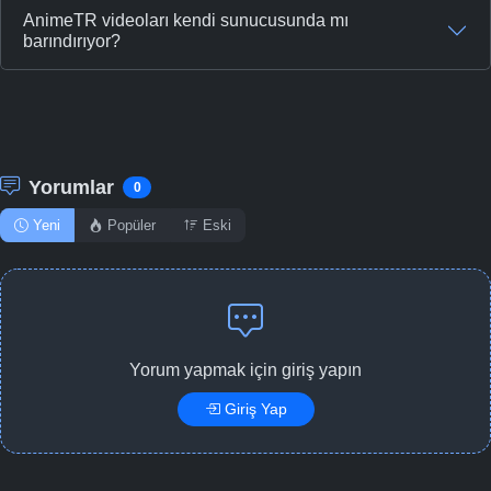
AnimeTR videoları kendi sunucusunda mı
-
Bölüm No:
46
barındırıyor?
-
Bölüm No:
47
-
Bölüm No:
48
-
Bölüm No:
49
Yorumlar
0
-
Bölüm No:
50
Yeni
Popüler
Eski
-
Bölüm No:
51
-
Bölüm No:
52
-
Bölüm No:
53
Yorum yapmak için giriş yapın
-
Bölüm No:
54
Giriş Yap
-
Bölüm No:
55
-
Bölüm No:
56