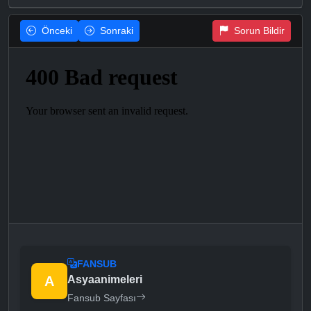
Önceki
Sonraki
Sorun Bildir
FANSUB
A
Asyaanimeleri
Fansub Sayfası