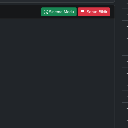
Sinema Modu
Sorun Bildir