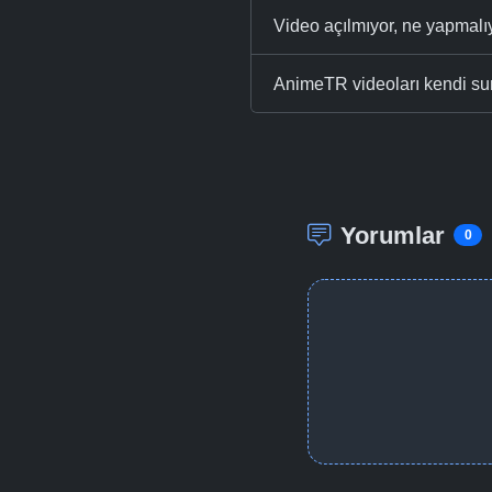
Video açılmıyor, ne yapmal
AnimeTR videoları kendi su
Yorumlar
0