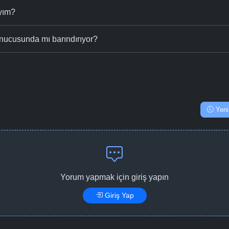
ıyım?
nucusunda mı barındırıyor?
Yeni
Yorum yapmak için giriş yapın
Giriş Yap