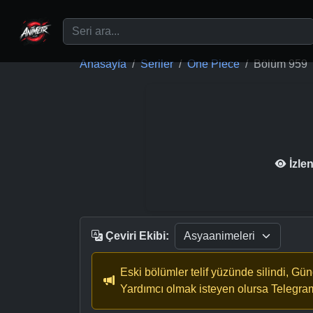
Ana içeriğe geç
Anasayfa
Seriler
One Piece
Bölüm 959
İzle
Çeviri Ekibi:
Eski bölümler telif yüzünde silindi, Gü
Yardımcı olmak isteyen olursa Telegra