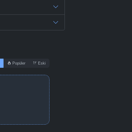
-
Bölüm No:
47
-
Bölüm No:
48
-
Bölüm No:
49
-
Bölüm No:
50
-
Bölüm No:
51
Popüler
Eski
-
Bölüm No:
52
-
Bölüm No:
53
-
Bölüm No:
54
-
Bölüm No:
55
-
Bölüm No:
56
-
Bölüm No:
57