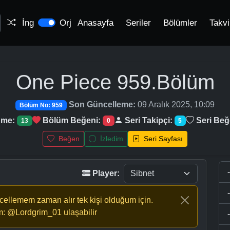
İng
Orj
Anasayfa
Seriler
Bölümler
Takv
One Piece
959.Bölüm
Son Güncelleme:
09 Aralık 2025, 10:09
Bölüm No: 959
nme:
Bölüm Beğeni:
Seri Takipçi:
Seri Beğ
13
0
5
Beğen
İzledim
Seri Sayfası
Player:
ncellemem zaman alır tek kişi olduğum için.
m: @Lordgrim_01 ulaşabilir