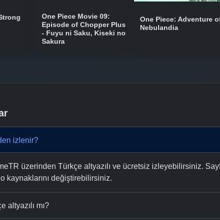
One Piece Movie 09:
Strong
One Piece: Adventure o
Episode of Chopper Plus
Nebulandia
- Fuyu ni Saku, Kiseki no
Sakura
ar
en izlenir?
TR üzerinden Türkçe altyazılı ve ücretsiz izleyebilirsiniz. Say
eo kaynaklarını değiştirebilirsiniz.
 altyazılı mı?