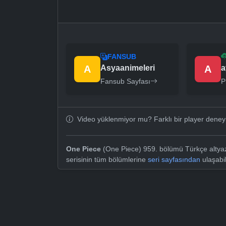
FANSUB
A
Asyaanimeleri
A
a
Fansub Sayfası
P
Video yüklenmiyor mu? Farklı bir player dene
One Piece
(One Piece) 959. bölümü Türkçe altyazı
serisinin tüm bölümlerine
seri sayfasından
ulaşabil