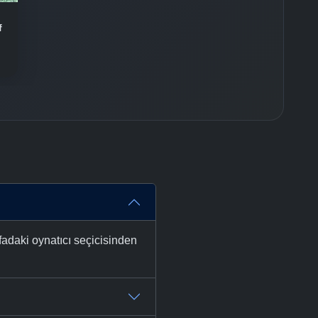
-
Bölüm No:
36
f
-
Bölüm No:
37
-
Bölüm No:
38
-
Bölüm No:
39
-
Bölüm No:
40
-
Bölüm No:
41
-
Bölüm No:
42
-
Bölüm No:
43
fadaki oynatıcı seçicisinden
-
Bölüm No:
44
-
Bölüm No:
45
-
Bölüm No:
46