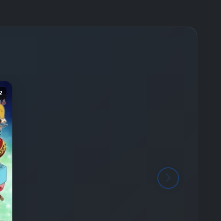
-
Bölüm No:
25
-
Bölüm No:
26
-
Bölüm No:
27
-
Bölüm No:
28
-
Bölüm No:
29
2
-
Bölüm No:
30
-
Bölüm No:
31
-
Bölüm No:
32
-
Bölüm No:
33
-
Bölüm No:
34
-
Bölüm No:
35