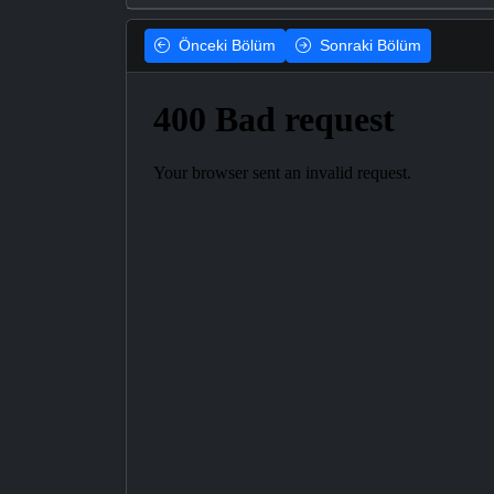
Önceki
Bölüm
Sonraki
Bölüm