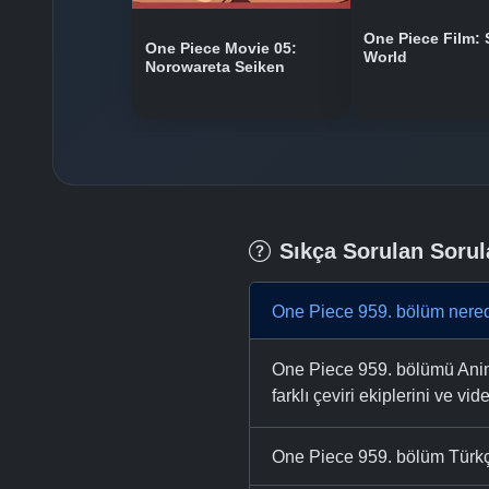
One Piece Film: 
One Piece Movie 05:
World
Norowareta Seiken
Sıkça Sorulan Sorul
One Piece 959. bölüm nered
One Piece 959. bölümü Anime
farklı çeviri ekiplerini ve vid
One Piece 959. bölüm Türkçe