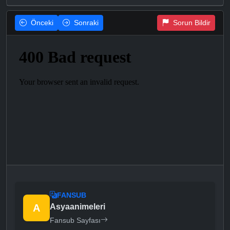
Önceki
Sonraki
Sorun Bildir
FANSUB
A
Asyaanimeleri
Fansub Sayfası