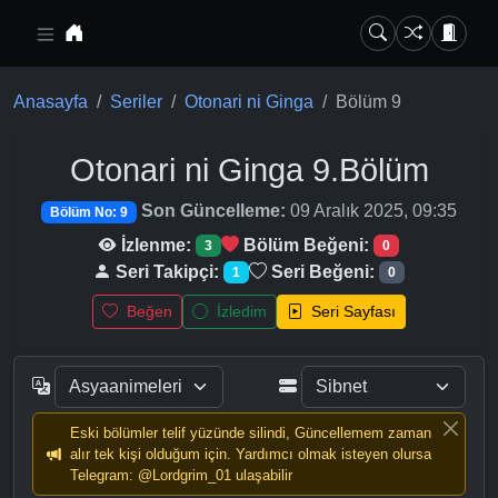
Ana içeriğe geç
Anasayfa
Seriler
Otonari ni Ginga
Bölüm 9
Otonari ni Ginga
9.Bölüm
Son Güncelleme:
09 Aralık 2025, 09:35
Bölüm No: 9
İzlenme:
Bölüm Beğeni:
3
0
Seri Takipçi:
Seri Beğeni:
1
0
Beğen
İzledim
Seri Sayfası
Eski bölümler telif yüzünde silindi, Güncellemem zaman
alır tek kişi olduğum için. Yardımcı olmak isteyen olursa
Telegram: @Lordgrim_01 ulaşabilir