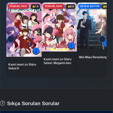
TAMAMLANDI
TAMAMLANDI
DEVAM EDIYOR
7.9
8.0
0.0
Wei Miao Rensheng
Kami nomi zo Shiru
Sekai: Megami-hen
Kami nomi zo Shiru
Sekai II
Sıkça Sorulan Sorular