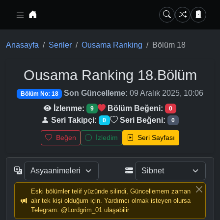
Ana içeriğe geç
Anasayfa
Seriler
Ousama Ranking
Bölüm 18
Ousama Ranking
18.Bölüm
Son Güncelleme:
09 Aralık 2025, 10:06
Bölüm No: 18
İzlenme:
Bölüm Beğeni:
9
0
Seri Takipçi:
Seri Beğeni:
0
0
Beğen
İzledim
Seri Sayfası
Eski bölümler telif yüzünde silindi, Güncellemem zaman
alır tek kişi olduğum için. Yardımcı olmak isteyen olursa
Telegram: @Lordgrim_01 ulaşabilir