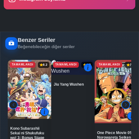
Benzer Seriler
Beğenebileceğin diğer seriler
TAMAMLANDI
TAMAMLANDI
TAMAMLANDI
8.2
6.9
7.1
Jiu Yang Wushen
Kono Subarashii
One Piece Movie 05:
Sekai ni Shukufuku
Norowareta Seiken
wo! 3: Bonus Stage