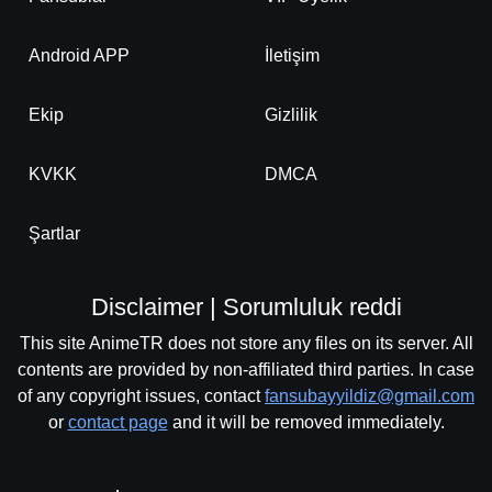
Android APP
İletişim
Ekip
Gizlilik
KVKK
DMCA
Şartlar
Disclaimer | Sorumluluk reddi
This site AnimeTR does not store any files on its server. All
contents are provided by non-affiliated third parties. In case
of any copyright issues, contact
fansubayyildiz@gmail.com
or
contact page
and it will be removed immediately.