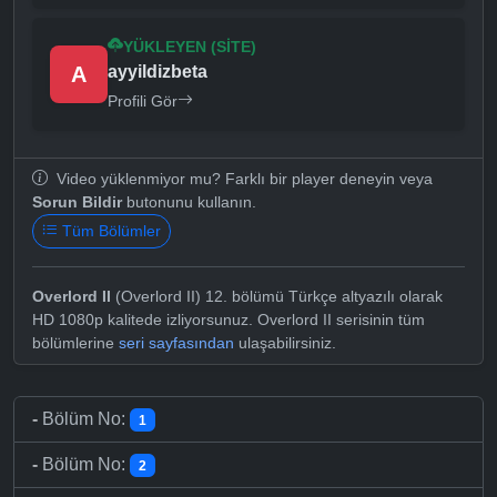
YÜKLEYEN (SITE)
A
ayyildizbeta
Profili Gör
Video yüklenmiyor mu? Farklı bir player deneyin veya
Sorun Bildir
butonunu kullanın.
Tüm Bölümler
Overlord II
(Overlord II) 12. bölümü Türkçe altyazılı olarak
HD 1080p kalitede izliyorsunuz. Overlord II serisinin tüm
bölümlerine
seri sayfasından
ulaşabilirsiniz.
-
Bölüm No:
1
-
Bölüm No:
2