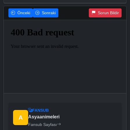
Önceki
Sonraki
Sorun Bildir
FANSUB
A
Asyaanimeleri
Fansub Sayfası