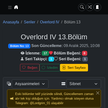
Ana içeriğe geç
Anasayfa
Seriler
Overlord IV
Bölüm 13
Overlord IV
13.Bölüm
Son Güncelleme:
09 Aralık 2025, 10:08
Bölüm No: 13
İzlenme:
Bölüm Beğeni:
17
0
Seri Takipçi:
Seri Beğeni:
1
1
Beğen
İzledim
Seri Sayfası
Eski bölümler telif yüzünde silindi, Güncellemem zaman
alır tek kişi olduğum için. Yardımcı olmak isteyen olursa
Telegram: @Lordgrim_01 ulaşabilir