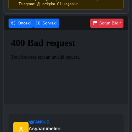
Telegram: @Lordgrim_01 ulaşabilir
Önceki
Sonraki
Sorun Bildir
FANSUB
A
Asyaanimeleri