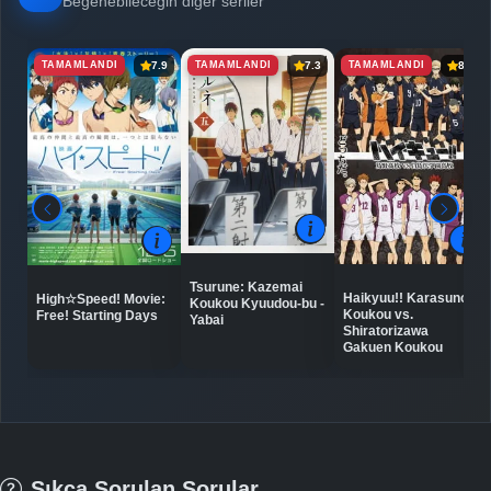
Beğenebileceğin diğer seriler
TAMAMLANDI
TAMAMLANDI
TAMAMLANDI
7.9
7.3
8.8
Tsurune: Kazemai
Haikyuu!! Karasuno
High☆Speed! Movie:
Koukou Kyuudou-bu -
Koukou vs.
Free! Starting Days
Yabai
Shiratorizawa
Gakuen Koukou
Sıkça Sorulan Sorular