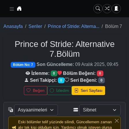
Ana içeriğe geç
Anasayfa
Seriler
Prince of Stride: Alterna...
Bölüm 7
Prince of Stride: Alternative
7.Bölüm
Son Güncelleme:
09 Aralık 2025, 09:45
Bölüm No: 7
İzlenme:
Bölüm Beğeni:
0
0
Seri Takipçi:
Seri Beğeni:
0
0
Beğen
İzledim
Seri Sayfası
Eski bölümler telif yüzünde silindi, Güncellemem zaman
alır tek kişi olduğum için. Yardımcı olmak isteyen olursa