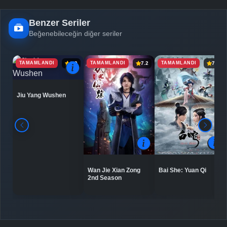
Benzer Seriler
Beğenebileceğin diğer seriler
TAMAMLANDI
TAMAMLANDI
TAMAMLANDI
6.9
7.2
7.5
Jiu Yang Wushen
Bai She: Yuan Qi
Wan Jie Xian Zong
2nd Season