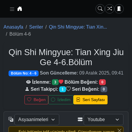
Ana içeriğe geç
Anasayfa
Seriler
Qin Shi Mingyue: Tian Xin...
Bölüm 4-6
Qin Shi Mingyue: Tian Xing Jiu
Ge
4-6.Bölüm
Son Güncelleme:
09 Aralık 2025, 09:41
Bölüm No: 4 - 6
İzlenme:
Bölüm Beğeni:
3
0
Seri Takipçi:
Seri Beğeni:
1
0
Beğen
İzledim
Seri Sayfası
Eski bölümler telif yüzünde silindi, Güncellemem zaman