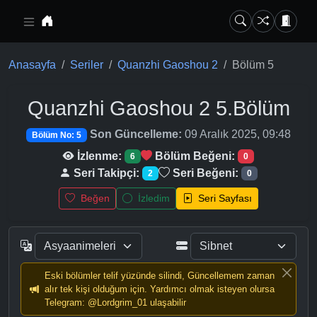
Ana içeriğe geç
Anasayfa
Seriler
Quanzhi Gaoshou 2
Bölüm 5
Quanzhi Gaoshou 2
5.Bölüm
Son Güncelleme:
09 Aralık 2025, 09:48
Bölüm No: 5
İzlenme:
Bölüm Beğeni:
6
0
Seri Takipçi:
Seri Beğeni:
2
0
Beğen
İzledim
Seri Sayfası
Eski bölümler telif yüzünde silindi, Güncellemem zaman
alır tek kişi olduğum için. Yardımcı olmak isteyen olursa
Telegram: @Lordgrim_01 ulaşabilir