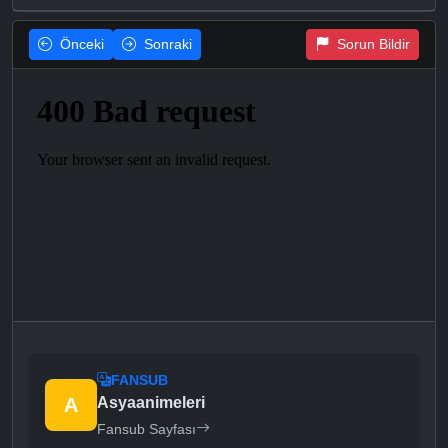
Önceki
Sonraki
Sorun Bildir
FANSUB
A
Asyaanimeleri
Fansub Sayfası