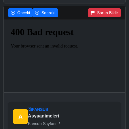
Önceki
Sonraki
Sorun Bildir
FANSUB
A
Asyaanimeleri
Fansub Sayfası