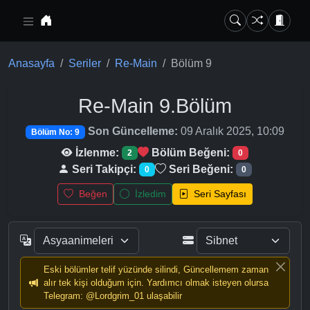
Ana içeriğe geç
Anasayfa
Seriler
Re-Main
Bölüm 9
Re-Main
9.Bölüm
Son Güncelleme:
09 Aralık 2025, 10:09
Bölüm No: 9
İzlenme:
Bölüm Beğeni:
2
0
Seri Takipçi:
Seri Beğeni:
0
0
Beğen
İzledim
Seri Sayfası
Eski bölümler telif yüzünde silindi, Güncellemem zaman
alır tek kişi olduğum için. Yardımcı olmak isteyen olursa
Telegram: @Lordgrim_01 ulaşabilir