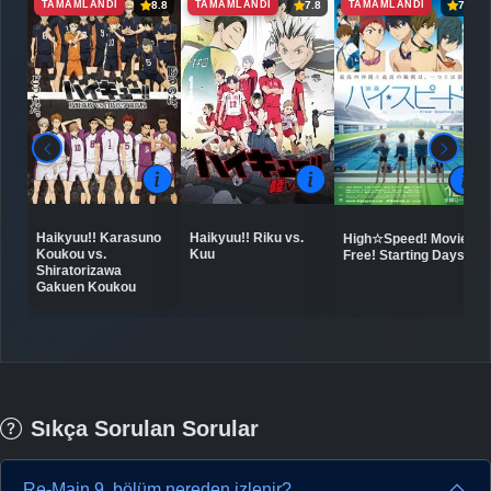
TAMAMLANDI
TAMAMLANDI
TAMAMLANDI
8.8
7.8
7.9
Haikyuu!! Karasuno
Haikyuu!! Riku vs.
High☆Speed! Movie:
Koukou vs.
Kuu
Free! Starting Days
Shiratorizawa
Gakuen Koukou
Sıkça Sorulan Sorular
Re-Main 9. bölüm nereden izlenir?