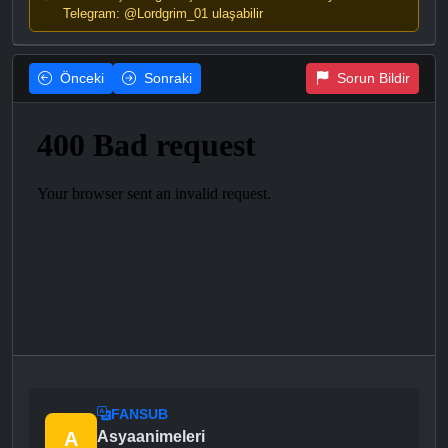
Telegram: @Lordgrim_01 ulaşabilir
Önceki
Sonraki
Sorun Bildir
FANSUB
A
Asyaanimeleri