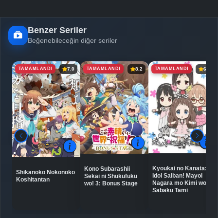
Benzer Seriler
Beğenebileceğin diğer seriler
TAMAMLANDI
TAMAMLANDI
TAMAMLANDI
7.0
8.2
6.5
Kyoukai no Kanata:
Kono Subarashii
Shikanoko Nokonoko
Idol Saiban! Mayoi
Sekai ni Shukufuku
Koshitantan
Nagara mo Kimi wo
wo! 3: Bonus Stage
Sabaku Tami