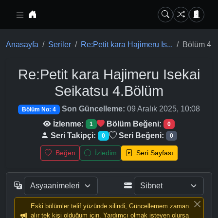
Ana içeriğe geç
Anasayfa
Seriler
Re:Petit kara Hajimeru Is...
Bölüm 4
Re:Petit kara Hajimeru Isekai
Seikatsu
4.Bölüm
Son Güncelleme:
09 Aralık 2025, 10:08
Bölüm No: 4
İzlenme:
Bölüm Beğeni:
1
0
Seri Takipçi:
Seri Beğeni:
0
0
Beğen
İzledim
Seri Sayfası
Eski bölümler telif yüzünde silindi, Güncellemem zaman
alır tek kişi olduğum için. Yardımcı olmak isteyen olursa