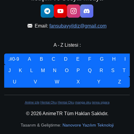
Email:
fansubayyildiz@gmail.com
A - Z Listesi :
.#0-9
A
B
C
D
E
F
G
H
I
J
K
L
M
N
O
P
Q
R
S
T
U
V
W
X
Y
Z
Anime izle
Hentai Oku
Hentai Oku
manga oku
terea sigara
© 2026 AnimeTR Tüm Hakları Saklıdır.
Tasarım & Geliştirme:
Nanovore Yazılım Teknoloji